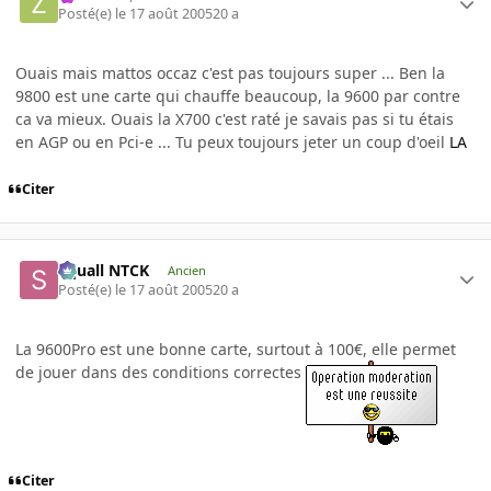
Posté(e)
le 17 août 2005
20 a
Ouais mais mattos occaz c'est pas toujours super ... Ben la
9800 est une carte qui chauffe beaucoup, la 9600 par contre
ca va mieux. Ouais la X700 c'est raté je savais pas si tu étais
en AGP ou en Pci-e ... Tu peux toujours jeter un coup d'oeil
LA
Citer
Squall NTCK
Ancien
Posté(e)
le 17 août 2005
20 a
La 9600Pro est une bonne carte, surtout à 100€, elle permet
de jouer dans des conditions correctes
Citer