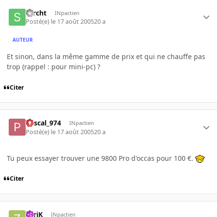
sarcht
INpactien
Posté(e)
le 17 août 2005
20 a
AUTEUR
Et sinon, dans la même gamme de prix et qui ne chauffe pas
trop (rappel : pour mini-pc) ?
Citer
Pascal_974
INpactien
Posté(e)
le 17 août 2005
20 a
Tu peux essayer trouver une 9800 Pro d'occas pour 100 €.
Citer
ZyriK
INpactien