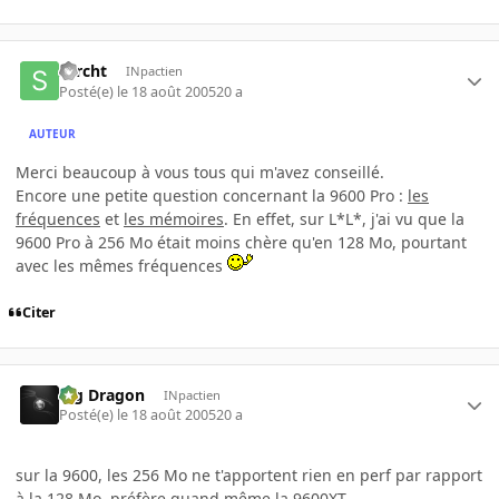
sarcht
INpactien
Posté(e)
le 18 août 2005
20 a
AUTEUR
Merci beaucoup à vous tous qui m'avez conseillé.
Encore une petite question concernant la 9600 Pro :
les
fréquences
et
les mémoires
. En effet, sur L*L*, j'ai vu que la
9600 Pro à 256 Mo était moins chère qu'en 128 Mo, pourtant
avec les mêmes fréquences
Citer
Big Dragon
INpactien
Posté(e)
le 18 août 2005
20 a
sur la 9600, les 256 Mo ne t'apportent rien en perf par rapport
à la 128 Mo, préfère quand même la 9600XT