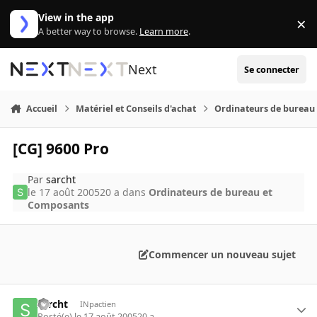
Aller au contenu
View in the app
×
Di
A better way to browse.
Learn more
.
Next
Se connecter
Accueil
Matériel et Conseils d'achat
Ordinateurs de bureau
[CG] 9600 Pro
Par
sarcht
le 17 août 2005
20 a
dans
Ordinateurs de bureau et
Composants
Commencer un nouveau sujet
sarcht
INpactien
Posté(e)
le 17 août 2005
20 a