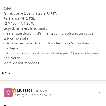
Salut
J'ai recuperé 2 ventilateurs PAPST.
Reférence 4412 FGL
12 V 105 mA 1.25 W
Le problème est le suivant :
- Je n'ai que deux fils d'alimentation, un bleu et un rouge.
Est- ce normal ?
- De plus ces deux fils sont denudés, pas d'embout en
plastique.
Est ce que ces embouts se vendent à part ? J'ai cherché mais
rien trouvé.
Merci de vos réponses
Citer
CAMUS3891
INpactien
Posté(e)
le 16 août 2005
20 a