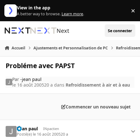
Aller au contenu
View in the app
×
Di
A better way to browse.
Learn more
.
Next
Se connecter
Accueil
Ajustements et Personnalisation de PC
Refroidissem
Probléme avec PAPST
Par
-jean paul
le 16 août 2005
20 a
dans
Refroidissement à air et à eau
Commencer un nouveau sujet
-jean paul
INpactien
Posté(e)
le 16 août 2005
20 a