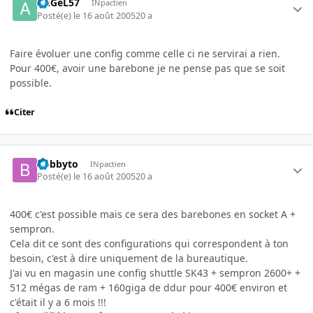
AnGeL57
INpactien
Posté(e)
le 16 août 2005
20 a
Faire évoluer une config comme celle ci ne servirai a rien.
Pour 400€, avoir une barebone je ne pense pas que se soit
possible.
Citer
bobbyto
INpactien
Posté(e)
le 16 août 2005
20 a
400€ c'est possible mais ce sera des barebones en socket A +
sempron.
Cela dit ce sont des configurations qui correspondent à ton
besoin, c'est à dire uniquement de la bureautique.
J'ai vu en magasin une config shuttle SK43 + sempron 2600+ +
512 mégas de ram + 160giga de ddur pour 400€ environ et
c'était il y a 6 mois !!!