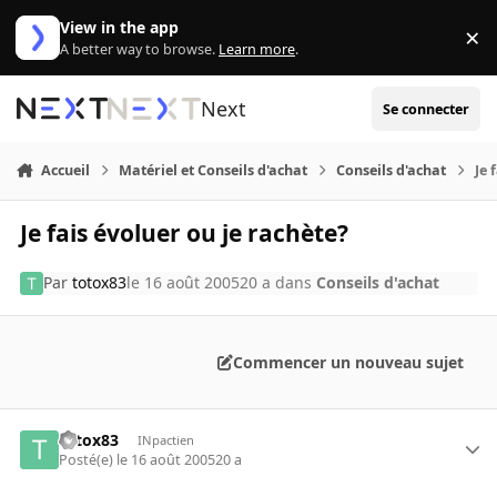
Aller au contenu
View in the app
×
Di
A better way to browse.
Learn more
.
Next
Se connecter
Accueil
Matériel et Conseils d'achat
Conseils d'achat
Je 
Je fais évoluer ou je rachète?
Par
totox83
le 16 août 2005
20 a
dans
Conseils d'achat
Commencer un nouveau sujet
totox83
INpactien
Posté(e)
le 16 août 2005
20 a