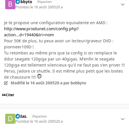
bobbyto
INpactien
Posté(e)
le 16 août 2005
20 a
Je te propose une configuration equivalente en AMD :
http://www.prixdunet.com/config.php?
action...d=19440&tri=nom
Pour 50€ de plus, tu peux avoir un lecteur/graveur DVD :
pionneer109D !
Tu retombes au même prix que ta config si on remplace le
ddur seagate 120giga par un 40gigas. M'enfin le seagate
120giga est tellement silencieux qu'il ne faut pas s'en priver !!!
Perso, j'adore ce shuttle. Il est même plus petit que les boites
de chaussure !!!!
Modifié
le 16 août 2005
20 a
par bobbyto
Citer
Didas.
INpactien
Posté(e)
le 16 août 2005
20 a