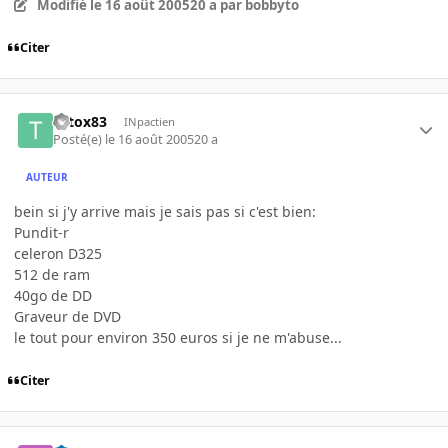
Modifié
le 16 août 2005
20 a
par bobbyto
Citer
totox83
INpactien
Posté(e)
le 16 août 2005
20 a
AUTEUR
bein si j'y arrive mais je sais pas si c'est bien:
Pundit-r
celeron D325
512 de ram
40go de DD
Graveur de DVD
le tout pour environ 350 euros si je ne m'abuse...
Citer