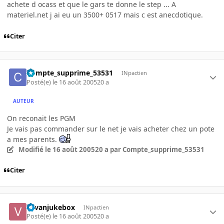
achete d ocass et que le gars te donne le step ... A
materiel.net j ai eu un 3500+ 0517 mais c est anecdotique.
Citer
Compte_supprime_53531
INpactien
Posté(e)
le 16 août 2005
20 a
AUTEUR
On reconait les PGM
Je vais pas commander sur le net je vais acheter chez un pote
a mes parents.
Modifié
le 16 août 2005
20 a
par Compte_supprime_53531
Citer
vavanjukebox
INpactien
Posté(e)
le 16 août 2005
20 a