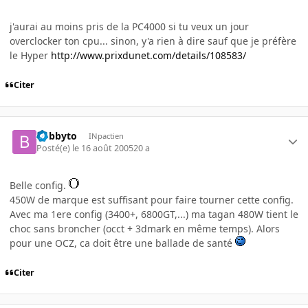
j'aurai au moins pris de la PC4000 si tu veux un jour
overclocker ton cpu... sinon, y'a rien à dire sauf que je préfère
le Hyper
http://www.prixdunet.com/details/108583/
Citer
bobbyto
INpactien
Posté(e)
le 16 août 2005
20 a
Belle config.
450W de marque est suffisant pour faire tourner cette config.
Avec ma 1ere config (3400+, 6800GT,...) ma tagan 480W tient le
choc sans broncher (occt + 3dmark en même temps). Alors
pour une OCZ, ca doit être une ballade de santé
Citer