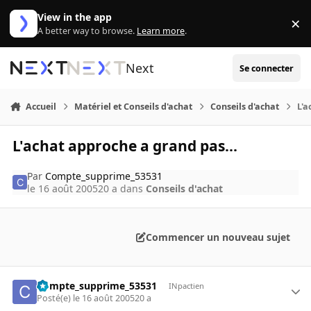
Aller au contenu
View in the app
×
Di
A better way to browse.
Learn more
.
Next
Se connecter
Accueil
Matériel et Conseils d'achat
Conseils d'achat
L'a
L'achat approche a grand pas...
Par
Compte_supprime_53531
le 16 août 2005
20 a
dans
Conseils d'achat
Commencer un nouveau sujet
Compte_supprime_53531
INpactien
Posté(e)
le 16 août 2005
20 a