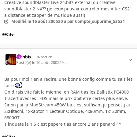
Creative soundblaster Live 24.bits external ou creative
soundblaster 2 NX?? (je veux pouvoir controler mes Altec CS21
a distance et zapper de musique aussi)
Modifié
le 16 août 2005
20 a
par Compte_supprime_53531
Citer
Flanbix
INpactien
Posté(e)
le 16 août 2005
20 a
Ba pour moi rien a redire, une bonne config comme tu sais les
faire
On dirais vite fait la mienne, en RAM t as les Ballistix PC4000
Tracert avec les LEDS mais le prix doit etre certes plus eleve.
Sinon j ai la ModStream 450W ba c est suffisant je penses j ai
2xHitachi, 1xRaptor, 1 Lecteur Optique, 4x80mm, 1x120mm,
6800GT ...
T inquete la 1 S c est pepere t as encore 2 ans penard ^^
Citer