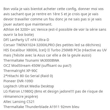
Bon voila je vais bientot acheter cette config, donner moi vos
avis sachant que je rentre en 1ère S et je crois que je vais
devoir travailler comme un fou donc je ne sais pas si je vais
jouer autant que maintenant.
Athlon 64 3200+ o/c Venice (est-il possible de voir la série sans
ouvrir la boi boite)
DFI LanParty UT nF4 Ultra-D
Corsair TWINX1024-3200XLPRO (les petites led sa déchires)
HIS Excalibur X800XL IceQ II Turbo 256MB PCIe (réactive au UV
mais j'hésite avec la Asus car elle a de la geule aussi)
Thermaltake Tsunami VA3000BWA
OCZ ModStream 450W (suffisant ou pas?)
Thermalright XP-90C
2*Hitachi 80 Go Serial (Raid 0)
Pioneer DVR-109D
Logitech UltraX Media Desktop
LG Flatron L1980Q (8ms et design jadore!!!! pas de risque de
rémanencre jespère)
Altec Lansing CS21
Thermaltake Thunderblade A1911 92mm bleu