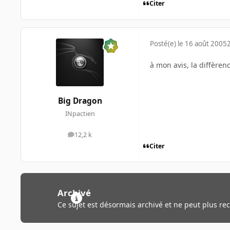
Citer
Posté(e)
le 16 août 2005
à mon avis, la diffèrenc
Big Dragon
INpactien
12,2 k
messages
Citer
Archivé
Ce sujet est désormais archivé et ne peut plus re