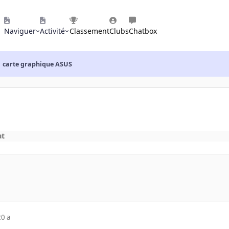
Naviguer
Activité
Classement
Clubs
Chatbox
carte graphique ASUS
at
20 a