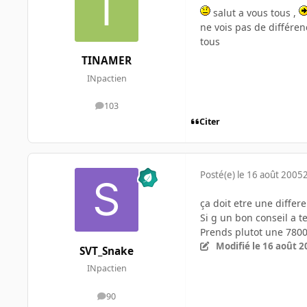
salut a vous tous ,
ne vois pas de différen
tous
TINAMER
INpactien
103
messages
Citer
Posté(e)
le 16 août 2005
ça doit etre une differ
Si g un bon conseil a t
Prends plutot une 7800g
Modifié
le 16 août 2
SVT_Snake
INpactien
90
messages