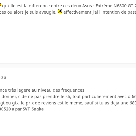
qu'elle est la différence entre ces deux Asus : Extréme N6800 GT 2
ces ou alors je suis aveugle,
effectivement j'ai l'intention de pa
20 a
ence très legere au niveau des frequences.
e donner, c de ne pas prendre le sli, tout particulierement avec d 66
t ou gtx, le prix de reviens est le meme, sauf si tu as deja une 6800
005
20 a
par SVT_Snake