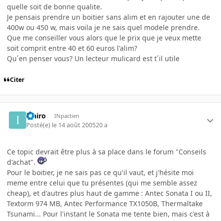
quelle soit de bonne qualite.
Je pensais prendre un boitier sans alim et en rajouter une de
400w ou 450 w, mais voila je ne sais quel modele prendre.
Que me conseiller vous alors que le prix que je veux mette
soit comprit entre 40 et 60 euros l'alim?
Qu´en penser vous? Un lecteur mulicard est t´il utile
Citer
Ishiro
INpactien
Posté(e)
le 14 août 2005
20 a
Ce topic devrait être plus à sa place dans le forum "Conseils
d'achat".
Pour le boitier, je ne sais pas ce qu'il vaut, et j'hésite moi
meme entre celui que tu présentes (qui me semble assez
cheap), et d'autres plus haut de gamme : Antec Sonata I ou II,
Textorm 974 MB, Antec Performance TX1050B, Thermaltake
Tsunami... Pour l'instant le Sonata me tente bien, mais c'est à