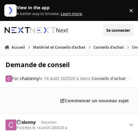
Aller au contenu
View in the app
×
Di
A better way to browse.
Learn more
.
Next
Se connecter
Accueil
Matériel et Conseils d'achat
Conseils d'achat
De
Demande de conseil
Par
chalonny
le 14 août 2005
20 a
dans
Conseils d'achat
Commencer un nouveau sujet
chalonny
INpactien
Posté(e)
le 14 août 2005
20 a