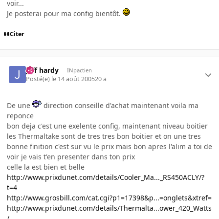
voir...
Je posterai pour ma config bientôt.
Citer
jeff hardy
INpactien
Posté(e)
le 14 août 2005
20 a
De une
direction conseille d'achat maintenant voila ma
reponce
bon deja c'est une exelente config, maintenant niveau boitier
les Thermaltake sont de tres tres bon boitier et on une tres
bonne finition c'est sur vu le prix mais bon apres l'alim a toi de
voir je vais t'en presenter dans ton prix
celle la est bien et belle
http://www.prixdunet.com/details/Cooler_Ma..._RS450ACLY/?
t=4
http://www.grosbill.com/cat.cgi?p1=17398&p...=onglets&xtref=
http://www.prixdunet.com/details/Thermalta...ower_420_Watts
/