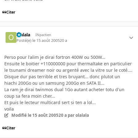
Citer
olalala
INpactien
Posté(e)
le 15 août 2005
20 a
Perso pour l'alim je dirai fortron 400W ou 500W...
Ensuite le boitier +110000000 pour thermaltake en particulier
le tsunami dreamer noir ou argenté avec la vitre sur le coté....
Disque dur pas terrible et tres bruyant... donc plutot un
hiachi 200Go ou un samsung 200Go en SATA II...
La ram je dirai twinmos dual 1Go autant acheter totu d'un
coup sa fera moin cher...
Et puis le lecteur multicard sert si ten a lol...
voila
Modifié
le 15 août 2005
20 a
par olalala
Citer