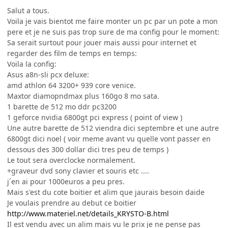
Salut a tous.
Voila je vais bientot me faire monter un pc par un pote a mon
pere et je ne suis pas trop sure de ma config pour le moment:
Sa serait surtout pour jouer mais aussi pour internet et
regarder des film de temps en temps:
Voila la config:
Asus a8n-sli pcx deluxe:
amd athlon 64 3200+ 939 core venice.
Maxtor diamopndmax plus 160go 8 mo sata.
1 barette de 512 mo ddr pc3200
1 geforce nvidia 6800gt pci express ( point of view )
Une autre barette de 512 viendra dici septembre et une autre
6800gt dici noel ( voir meme avant vu quelle vont passer en
dessous des 300 dollar dici tres peu de temps )
Le tout sera overclocke normalement.
+graveur dvd sony clavier et souris etc ....
j´en ai pour 1000euros a peu pres.
Mais s'est du cote boitier et alim que jaurais besoin daide
Je voulais prendre au debut ce boitier
http://www.materiel.net/details_KRYSTO-B.html
Il est vendu avec un alim mais vu le prix je ne pense pas