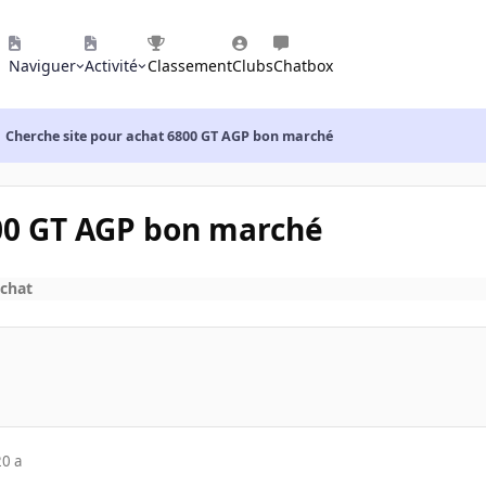
Naviguer
Activité
Classement
Clubs
Chatbox
Cherche site pour achat 6800 GT AGP bon marché
800 GT AGP bon marché
achat
20 a