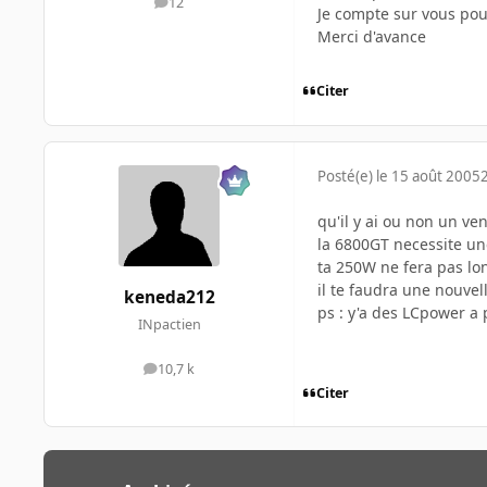
12
messages
Je compte sur vous pour
Merci d'avance
Citer
Posté(e)
le 15 août 2005
qu'il y ai ou non un ve
la 6800GT necessite u
ta 250W ne fera pas lo
il te faudra une nouvel
keneda212
ps : y'a des LCpower a 
INpactien
10,7 k
messages
Citer