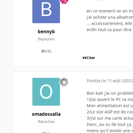
en ce moment on en tro
j'ai achete una albatr
... accessoirement, elle
enfin tout ca pour dire
bennyb
INpactien
436
messages
Citer
Posté(e)
le 15 août 2005
Bon bah j'ai un problè
1/J'ai ouvert le PC ce 
Mon alimentation est un
2/Le slot AGP est de co
omadessalla
3/J'ai sur ma carte actu
INpactien
Donc, au vu de tout ça
moins qu'il existe une v