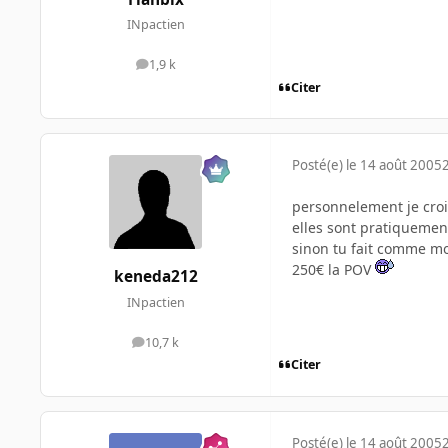
INpactien
1,9 k
messages
Citer
Posté(e)
le 14 août 2005
personnelement je croi
elles sont pratiquemen
sinon tu fait comme mo
250€ la POV
keneda212
INpactien
10,7 k
messages
Citer
Posté(e)
le 14 août 2005