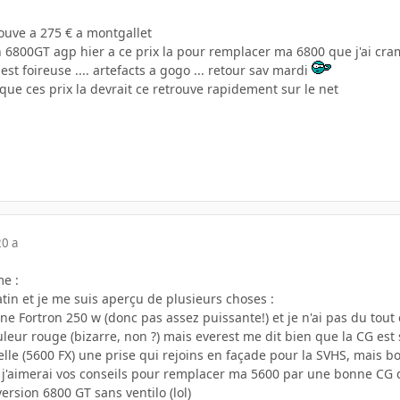
uve a 275 € a montgallet
on 6800GT agp hier a ce prix la pour remplacer ma 6800 que j'ai cr
 est foireuse .... artefacts a gogo ... retour sav mardi
 que ces prix la devrait ce retrouve rapidement sur le net
20 a
me :
matin et je me suis aperçu de plusieurs choses :
e Fortron 250 w (donc pas assez puissante!) et je n'ai pas du tout
uleur rouge (bizarre, non ?) mais everest me dit bien que la CG est
elle (5600 FX) une prise qui rejoins en façade pour la SVHS, mais bon
, j'aimerai vos conseils pour remplacer ma 5600 par une bonne CG
ersion 6800 GT sans ventilo (lol)