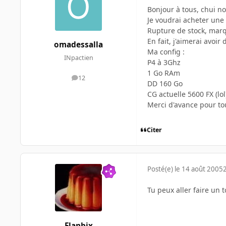
Bonjour à tous, chui n
Je voudrai acheter une 
Rupture de stock, marqu
En fait, j'aimerai avoi
omadessalla
Ma config :
INpactien
P4 à 3Ghz
1 Go RAm
12
messages
DD 160 Go
CG actuelle 5600 FX (lol
Merci d'avance pour to
Citer
Posté(e)
le 14 août 2005
Tu peux aller faire un 
Flanbix