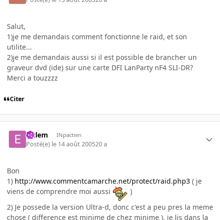
Salut,
1)je me demandais comment fonctionne le raid, et son
utilite...
2)je me demandais aussi si il est possible de brancher un
graveur dvd (ide) sur une carte DFI LanParty nF4 SLI-DR?
Merci a touzzzz
Citer
elclem
INpactien
Posté(e)
le 14 août 2005
20 a
Bon
1)
http://www.commentcamarche.net/protect/raid.php3
( je
viens de comprendre moi aussi
)
2) Je possede la version Ultra-d, donc c'est a peu pres la meme
chose ( difference est minime de chez minime ), je lis dans la