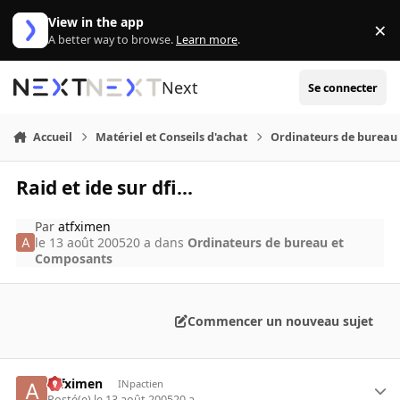
Aller au contenu
View in the app
×
Di
A better way to browse.
Learn more
.
Next
Se connecter
Accueil
Matériel et Conseils d'achat
Ordinateurs de bureau
Raid et ide sur dfi...
Par
atfximen
le 13 août 2005
20 a
dans
Ordinateurs de bureau et
Composants
Commencer un nouveau sujet
atfximen
INpactien
Posté(e)
le 13 août 2005
20 a