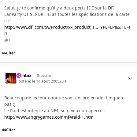
Salut, je te confirme qu'il y a deux ports IDE sur la DFI
LanParty UT SLI-DR. Tu as toutes les spécifications de la carte
ici :
http://www.dfi.com.tw/Product/xx_product_s...TYPE=LP&SITE=F
R
@+
Citer
Flanbix
INpactien
Posté(e)
le 14 août 2005
20 a
Beaucoup de lecteur optique sont encore en ide, t inquete
pas :)
Le Raid est integre au NF4, si tu veux un apercu :
http://www.angrygames.com/nf4raid-1.htm
Citer