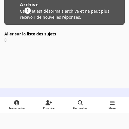
Archivé
Ce sujet est désormais archivé et ne peut plus
recevoir de nouvelles réponses.
Aller sur la liste des sujets
Light Mode
Dark Mode
System Preference
Se connecter
S’inscrire
Rechercher
Menu
Langue
Cookies
Powered by
Invision Community