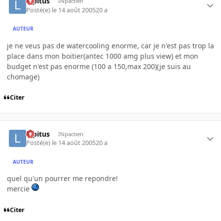
lopitus
INpactien
Posté(e)
le 14 août 2005
20 a
AUTEUR
je ne veus pas de watercooling enorme, car je n'est pas trop la
place dans mon boitier(antec 1000 amg plus view) et mon
budget n'est pas enorme (100 a 150,max 200)(je suis au
chomage)
Citer
lopitus
INpactien
Posté(e)
le 14 août 2005
20 a
AUTEUR
quel qu'un pourrer me repondre!
mercie
Citer