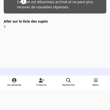
Ce sujet est désormais archivé et ne peut plus
recevoir de nouvelles réponses.
Aller sur la liste des sujets
Light Mode
Dark Mode
System Preference
Se connecter
S’inscrire
Rechercher
Menu
Langue
Cookies
Powered by
Invision Community