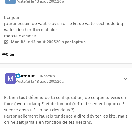
Posté(e)
le 13 août 2005
20 a
bonjour
j'aurai besoin de vautre avis sur le kit de watercooling,le big
water de cher thermaltake
mercie d'avance
Modifié
le 13 août 2005
20 a
par lopitus
Citer
Matmout
INpactien
Posté(e)
le 13 août 2005
20 a
Et bien tout dépend de ta configuration, de ce que tu veux en
faire (overclocking ?) et de ton but (refroidissement optimal ?
silence absolu ? Un peu des deux ?)...
Personnellement j'aurais tendance à dire d'éviter les kits, mais
on ne sait jamais en fonction de tes besoins...