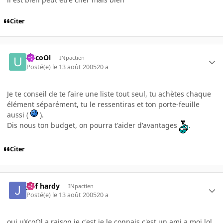
Citer
uXcoOl
INpactien
Posté(e)
le 13 août 2005
20 a
Je te conseil de te faire une liste tout seul, tu achètes chaque
élément séparément, tu le ressentiras et ton porte-feuille
aussi (
).
Dis nous ton budget, on pourra t'aider d'avantages
.
Citer
jeff hardy
INpactien
Posté(e)
le 13 août 2005
20 a
oui uXcoOl a raison je c'est je le connais c'est un ami a moi lol