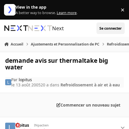
Aller au contenu
View in the app
×
Di
A better way to browse.
Learn more
.
Next
Se connecter
Accueil
Ajustements et Personnalisation de PC
Refroidissem
demande avis sur thermaltake big
water
Par
lopitus
le 13 août 2005
20 a
dans
Refroidissement à air et à eau
Commencer un nouveau sujet
lopitus
INpactien