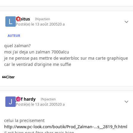
lopitus
INpactien
Posté(e)
le 13 août 2005
20 a
AUTEUR
quel zalman?
moi j'ai deja un zalman 7000alcu
je ne pensse pas mettre de waterbloc sur ma carte graphique
car le ventirad d'origine me suffie
Citer
jeff hardy
INpactien
Posté(e)
le 13 août 2005
20 a
celui la precisement
http://www.pc-look.com/boutik/Prod_Zalman-...s__2819_fr.html
il est bien peut être cher mais bien