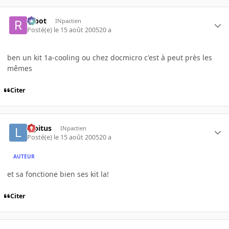
rabot
INpactien
Posté(e)
le 15 août 2005
20 a
ben un kit 1a-cooling ou chez docmicro c'est à peut près les
mêmes
Citer
lopitus
INpactien
Posté(e)
le 15 août 2005
20 a
AUTEUR
et sa fonctione bien ses kit la!
Citer