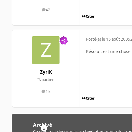
47
messages
Citer
Posté(e)
le 15 août 2005
Résolu c'est une chose 
ZyriK
INpactien
4 k
messages
Citer
Archivé
Ce sujet est désormais archivé et ne peut plus re