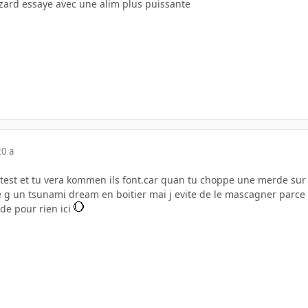
zzard essaye avec une alim plus puissante
20 a
e test et tu vera kommen ils font.car quan tu choppe une merde sur
 g un tsunami dream en boitier mai j evite de le mascagner parce q
nde pour rien ici