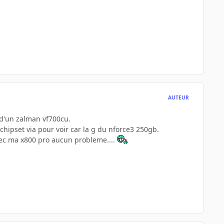
AUTEUR
 d'un zalman vf700cu.
hipset via pour voir car la g du nforce3 250gb.
vec ma x800 pro aucun probleme....