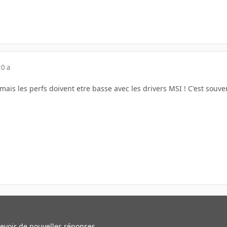
20 a
mais les perfs doivent etre basse avec les drivers MSI ! C'est souve
cevoir de nouvelles réponses.