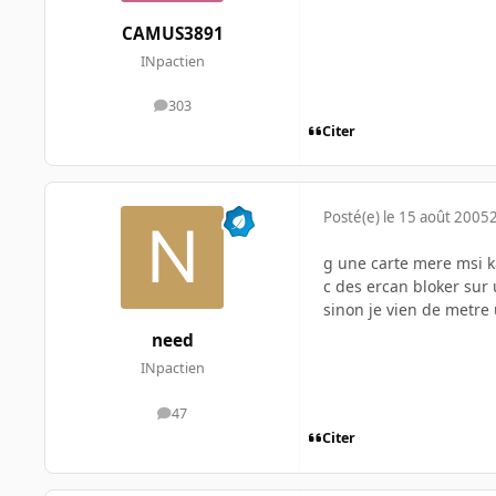
CAMUS3891
INpactien
303
messages
Citer
Posté(e)
le 15 août 2005
g une carte mere msi k
c des ercan bloker sur
sinon je vien de metre
need
INpactien
47
messages
Citer