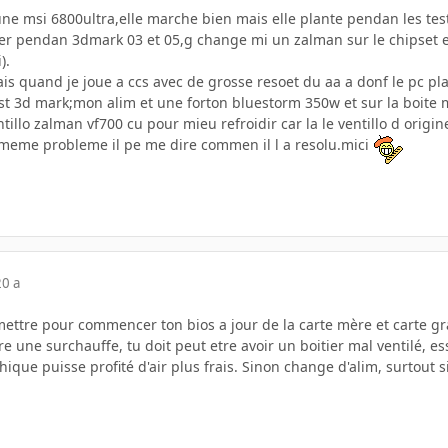
 une msi 6800ultra,elle marche bien mais elle plante pendan les test
r pendan 3dmark 03 et 05,g change mi un zalman sur le chipset et
).
is quand je joue a ccs avec de grosse resoet du aa a donf le pc pla
3d mark;mon alim et une forton bluestorm 350w et sur la boite msi 
llo zalman vf700 cu pour mieu refroidir car la le ventillo d origine
e meme probleme il pe me dire commen il l a resolu.mici
20 a
mettre pour commencer ton bios a jour de la carte mère et carte g
tre une surchauffe, tu doit peut etre avoir un boitier mal ventilé, 
ique puisse profité d'air plus frais. Sinon change d'alim, surtout si