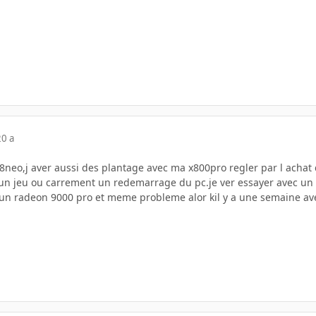
20 a
8neo,j aver aussi des plantage avec ma x800pro regler par l achat
 un jeu ou carrement un redemarrage du pc.je ver essayer avec un c
 un radeon 9000 pro et meme probleme alor kil y a une semaine a