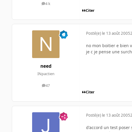
4 k
messages
Citer
Posté(e)
le 13 août 2005
no mon boitier e bien v
je c je pense une surch
need
INpactien
47
messages
Citer
Posté(e)
le 13 août 2005
d'accord un test poser s