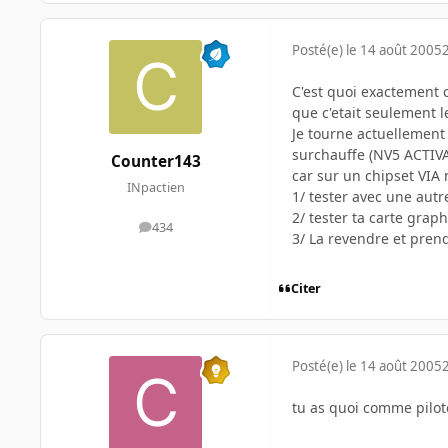
Posté(e)
le 14 août 2005
C'est quoi exactement 
que c'etait seulement l
Je tourne actuellement 
surchauffe (NV5 ACTIVA
Counter143
car sur un chipset VIA 
INpactien
1/ tester avec une autr
2/ tester ta carte gra
434
messages
3/ La revendre et prend
Citer
Posté(e)
le 14 août 2005
tu as quoi comme pilot