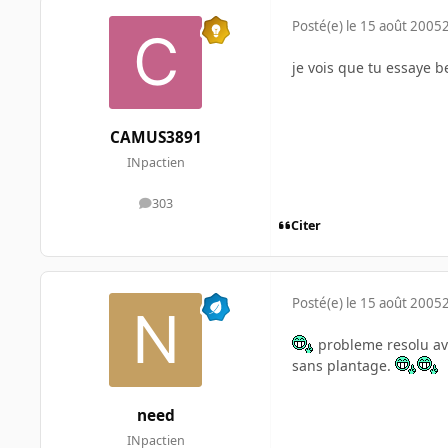
Posté(e)
le 15 août 2005
je vois que tu essaye 
CAMUS3891
INpactien
303
messages
Citer
Posté(e)
le 15 août 2005
probleme resolu ave
sans plantage.
need
INpactien