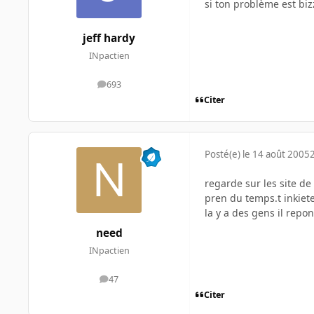
si ton problème est bi
jeff hardy
INpactien
693
messages
Citer
Posté(e)
le 14 août 2005
regarde sur les site d
pren du temps.t inkiete
la y a des gens il repo
need
INpactien
47
messages
Citer