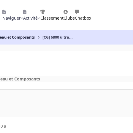
Naviguer
Activité
Classement
Clubs
Chatbox
reau et Composants
[CG] 6800 ultra...
reau et Composants
20 a