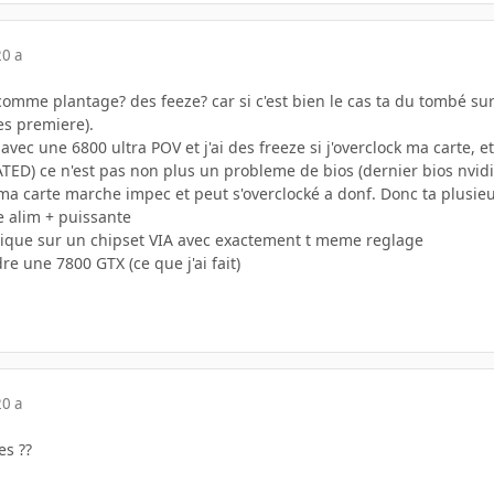
20 a
comme plantage? des feeze? car si c'est bien le cas ta du tombé su
es premiere).
avec une 6800 ultra POV et j'ai des freeze si j'overclock ma carte,
TED) ce n'est pas non plus un probleme de bios (dernier bios nvidi
ma carte marche impec et peut s'overclocké a donf. Donc ta plusieu
e alim + puissante
phique sur un chipset VIA avec exactement t meme reglage
re une 7800 GTX (ce que j'ai fait)
20 a
es ??