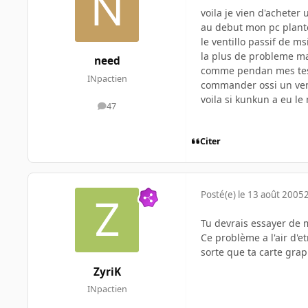
voila je vien d'acheter
au debut mon pc plante
le ventillo passif de msi
la plus de probleme ma
need
comme pendan mes test 
INpactien
commander ossi un venti
voila si kunkun a eu l
47
messages
Citer
Posté(e)
le 13 août 2005
Tu devrais essayer de 
Ce problème a l'air d'e
sorte que ta carte graph
ZyriK
INpactien