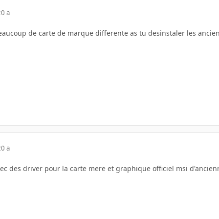
20 a
beaucoup de carte de marque differente as tu desinstaler les anci
20 a
c des driver pour la carte mere et graphique officiel msi d'ancien