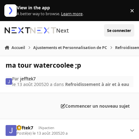
Aller au contenu
View in the app
×
Di
A better way to browse.
Learn more
.
Next
Se connecter
Accueil
Ajustements et Personnalisation de PC
Refroidissem
ma tour watercoolee ;p
Par
jefftek7
le 13 août 2005
20 a
dans
Refroidissement à air et à eau
Commencer un nouveau sujet
jefftek7
INpactien
Posté(e)
le 13 août 2005
20 a