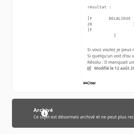
résultat :

[F       DELALIEUX 
20                 ]
[F

Si vous voulez je peux 
Si quelqu'un voit d'ou
Résolu : Il manquait u
Modifié
le 12 août 2
Citer
Archivé
Ce sujet est désormais archivé et ne peut plus re