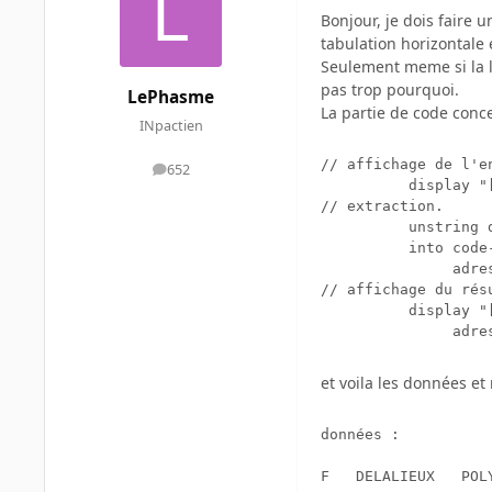
Bonjour, je dois faire
tabulation horizontale 
Seulement meme si la l
pas trop pourquoi.
LePhasme
La partie de code conc
INpactien
// affichage de l'en
652
messages
          display "[
// extraction.

          unstring 
          into code
               adre
// affichage du rés
          display "
               adre
et voila les données et 
données :

F	DELALIEUX	POLYDATA	1 B2 BOULEVARD ANSPACH	1000	022183020
