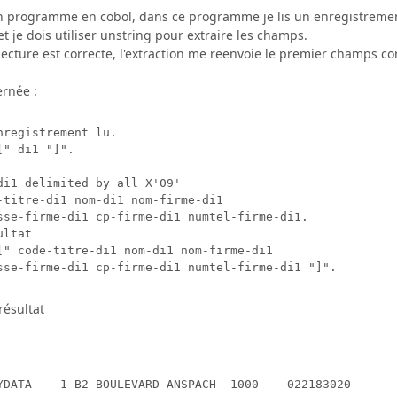
 un programme en cobol, dans ce programme je lis un enregistremen
et je dois utiliser unstring pour extraire les champs.
ecture est correcte, l'extraction me reenvoie le premier champs c
ernée :
registrement lu.

" di1 "]".

di1 delimited by all X'09'

-titre-di1 nom-di1 nom-firme-di1

sse-firme-di1 cp-firme-di1 numtel-firme-di1.

ultat                

[" code-titre-di1 nom-di1 nom-firme-di1

sse-firme-di1 cp-firme-di1 numtel-firme-di1 "]".
résultat