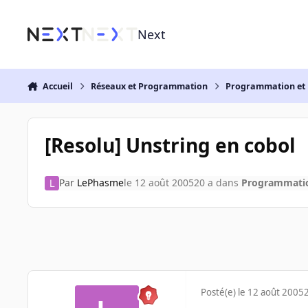
Aller au contenu
Next
Accueil
Réseaux et Programmation
Programmation et 
[Resolu] Unstring en cobol
Par
LePhasme
le 12 août 2005
20 a
dans
Programmatio
Posté(e)
le 12 août 2005