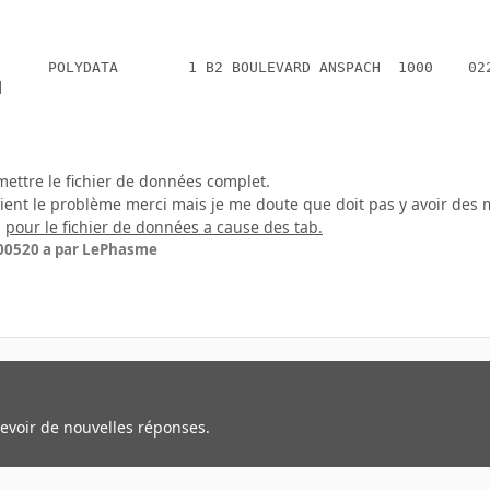
      POLYDATA        1 B2 BOULEVARD ANSPACH  1000    022


mettre le fichier de données complet.
 vient le problème merci mais je me doute que doit pas y avoir des
n
pour le fichier de données a cause des tab.
005
20 a
par LePhasme
cevoir de nouvelles réponses.