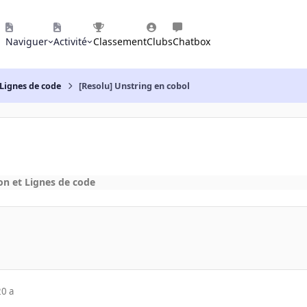
Naviguer
Activité
Classement
Clubs
Chatbox
Lignes de code
[Resolu] Unstring en cobol
n et Lignes de code
20 a