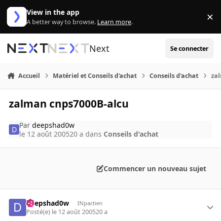
Aller au contenu
View in the app
×
Di
A better way to browse.
Learn more
.
Next
Se connecter
Accueil
Matériel et Conseils d'achat
Conseils d'achat
za
zalman cnps7000B-alcu
Par
deepshad0w
le 12 août 2005
20 a
dans
Conseils d'achat
Commencer un nouveau sujet
deepshad0w
INpactien
Posté(e)
le 12 août 2005
20 a