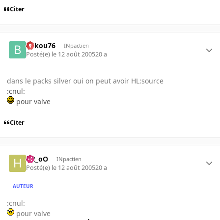
Citer
bakou76
INpactien
Posté(e)
le 12 août 2005
20 a
dans le packs silver oui on peut avoir HL:source
:cnul:
pour valve
Citer
H2_oO
INpactien
Posté(e)
le 12 août 2005
20 a
AUTEUR
:cnul:
pour valve