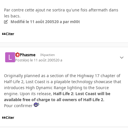
Par contre cette ajout ne sortira qu'une fois aftermath dans
les bacs.
Modifié
le 11 août 2005
20 a
par m00t
Citer
LePhasme
INpactien
Posté(e)
le 11 août 2005
20 a
Originally planned as a section of the Highway 17 chapter of
Half-Life 2, Lost Coast is a playable technology showcase that
introduces High Dynamic Range lighting to the Source
engine. Upon its release,
Half-Life 2: Lost Coast will be
available free of charge to all owners of Half-Life 2.
Pour confirmer
Citer