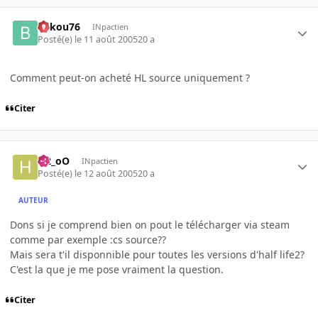
bakou76
INpactien
Posté(e)
le 11 août 2005
20 a
Comment peut-on acheté HL source uniquement ?
Citer
H2_oO
INpactien
Posté(e)
le 12 août 2005
20 a
AUTEUR
Dons si je comprend bien on pout le télécharger via steam
comme par exemple :cs source??
Mais sera t'il disponnible pour toutes les versions d'half life2?
C'est la que je me pose vraiment la question.
Citer