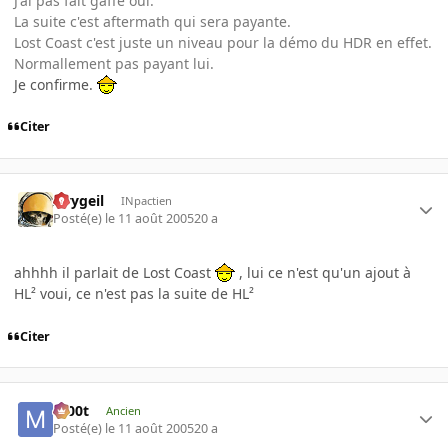
J'ai pas fait gaffe oui.
La suite c'est aftermath qui sera payante.
Lost Coast c'est juste un niveau pour la démo du HDR en effet.
Normallement pas payant lui.
Je confirme.
Citer
Avygeil
INpactien
Posté(e)
le 11 août 2005
20 a
ahhhh il parlait de Lost Coast
, lui ce n'est qu'un ajout à
HL² voui, ce n'est pas la suite de HL²
Citer
m00t
Ancien
Posté(e)
le 11 août 2005
20 a