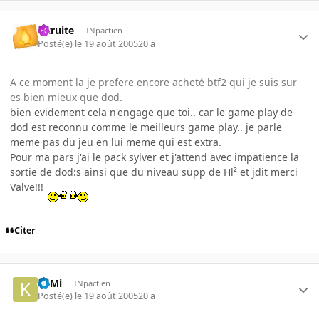
latruite
INpactien
Posté(e)
le 19 août 2005
20 a
A ce moment la je prefere encore acheté btf2 qui je suis sur
es bien mieux que dod.
bien evidement cela n'engage que toi.. car le game play de
dod est reconnu comme le meilleurs game play.. je parle
meme pas du jeu en lui meme qui est extra.
Pour ma pars j'ai le pack sylver et j'attend avec impatience la
sortie de dod:s ainsi que du niveau supp de Hl² et jdit merci
Valve!!!
Citer
KilMi
INpactien
Posté(e)
le 19 août 2005
20 a