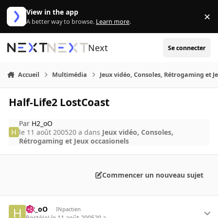
Aller au contenu
View in the app
×
Di
A better way to browse.
Learn more
.
Next
Se connecter
Accueil
Multimédia
Jeux vidéo, Consoles, Rétrogaming et J
Half-Life2 LostCoast
Par
H2_oO
le 11 août 2005
20 a
dans
Jeux vidéo, Consoles,
Rétrogaming et Jeux occasionels
Commencer un nouveau sujet
H2_oO
INpactien
Posté(e)
le 11 août 2005
20 a