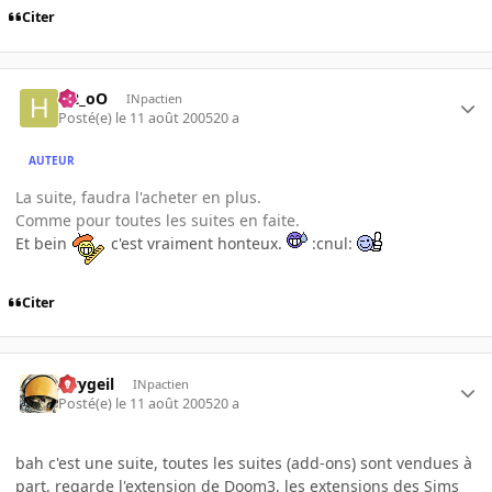
Citer
H2_oO
INpactien
Posté(e)
le 11 août 2005
20 a
AUTEUR
La suite, faudra l'acheter en plus.
Comme pour toutes les suites en faite.
Et bein
c'est vraiment honteux.
:cnul:
Citer
Avygeil
INpactien
Posté(e)
le 11 août 2005
20 a
bah c'est une suite, toutes les suites (add-ons) sont vendues à
part, regarde l'extension de Doom3, les extensions des Sims