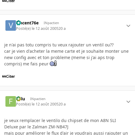
Citer
vincent76e
INpactien
Posté(e)
le 12 août 2005
20 a
je n'ai pas totu compris tu veux rajouter un ventil ou??
car je vien d'acheter la meme carte et je souhaite monter une
new config avec et ton probleme (meme si j'ai aps trop
compris) me fais peur
Citer
Fulu
INpactien
Posté(e)
le 12 août 2005
20 a
je veux remplacer le ventilo du chipset de mon A8N SLI
Deluxe par le Zalman ZM-NB47J
mais pour améliorer le flux d'air je voudrais aussi rajouter un