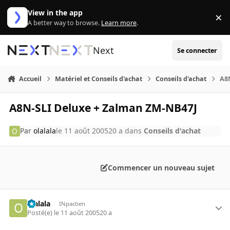
Aller au contenu
View in the app
×
Di
A better way to browse.
Learn more
.
Next
Se connecter
Accueil
Matériel et Conseils d'achat
Conseils d'achat
A8
A8N-SLI Deluxe + Zalman ZM-NB47J
Par
olalala
le 11 août 2005
20 a
dans
Conseils d'achat
Commencer un nouveau sujet
olalala
INpactien
Posté(e)
le 11 août 2005
20 a