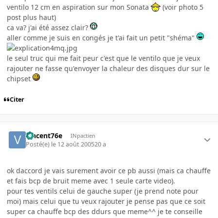
ventilo 12 cm en aspiration sur mon Sonata
(voir photo 5
post plus haut)
ca va? j'ai été assez clair?
aller comme je suis en congés je t'ai fait un petit "shéma"
le seul truc qui me fait peur c'est que le ventilo que je veux
rajouter ne fasse qu'envoyer la chaleur des disques dur sur le
chipset
Citer
vincent76e
INpactien
Posté(e)
le 12 août 2005
20 a
ok daccord je vais surement avoir ce pb aussi (mais ca chauffe
et fais bcp de bruit meme avec 1 seule carte video).
pour tes ventils celui de gauche super (je prend note pour
moi) mais celui que tu veux rajouter je pense pas que ce soit
super ca chauffe bcp des ddurs que meme^^ je te conseille