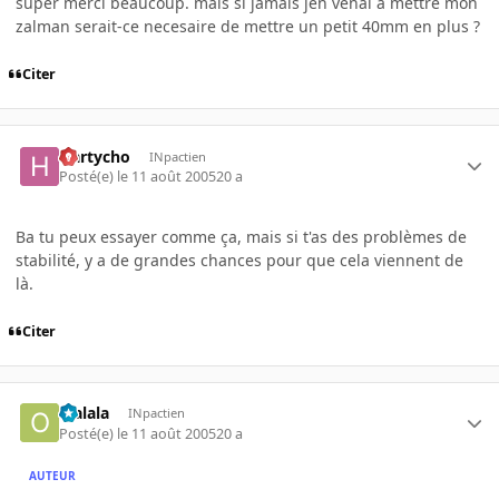
super merci beaucoup. mais si jamais jen venai a mettre mon
zalman serait-ce necesaire de mettre un petit 40mm en plus ?
Citer
Hartycho
INpactien
Posté(e)
le 11 août 2005
20 a
Ba tu peux essayer comme ça, mais si t'as des problèmes de
stabilité, y a de grandes chances pour que cela viennent de
là.
Citer
olalala
INpactien
Posté(e)
le 11 août 2005
20 a
AUTEUR