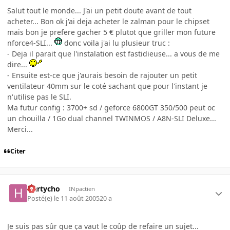
Salut tout le monde... J'ai un petit doute avant de tout
acheter... Bon ok j'ai deja acheter le zalman pour le chipset
mais bon je prefere gacher 5 € plutot que griller mon future
nforce4-SLI...
donc voila j'ai lu plusieur truc :
- Deja il parait que l'instalation est fastidieuse... a vous de me
dire...
- Ensuite est-ce que j'aurais besoin de rajouter un petit
ventilateur 40mm sur le coté sachant que pour l'instant je
n'utilise pas le SLI.
Ma futur config : 3700+ sd / geforce 6800GT 350/500 peut oc
un chouilla / 1Go dual channel TWINMOS / A8N-SLI Deluxe...
Merci...
Citer
Hartycho
INpactien
Posté(e)
le 11 août 2005
20 a
Je suis pas sûr que ça vaut le coûp de refaire un sujet...