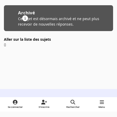
Archivé
Ce sujet est désormais archivé et ne peut plus
recevoir de nouvelles réponses.
Aller sur la liste des sujets
Light Mode
Dark Mode
System Preference
Se connecter
S’inscrire
Rechercher
Menu
Langue
Cookies