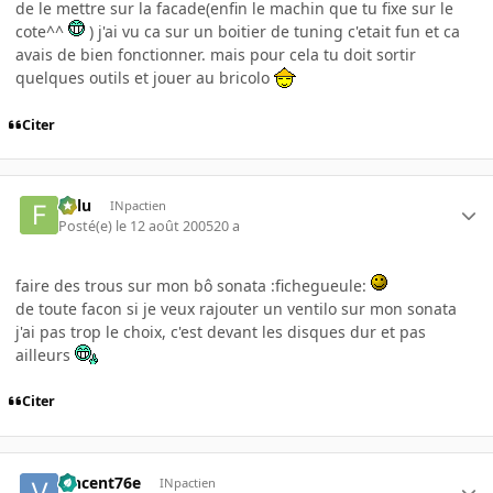
de le mettre sur la facade(enfin le machin que tu fixe sur le
cote^^
) j'ai vu ca sur un boitier de tuning c'etait fun et ca
avais de bien fonctionner. mais pour cela tu doit sortir
quelques outils et jouer au bricolo
Citer
Fulu
INpactien
Posté(e)
le 12 août 2005
20 a
faire des trous sur mon bô sonata :fichegueule:
de toute facon si je veux rajouter un ventilo sur mon sonata
j'ai pas trop le choix, c'est devant les disques dur et pas
ailleurs
Citer
vincent76e
INpactien