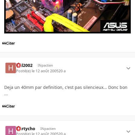
Citer
Hal2002
INpactien
Posté(e)
le 12 août 2005
20 a
Deja un 40mm par definition, c'est pas silencieux... Donc bon
...
Citer
Hartycho
INpactien
Posté(e)
le 12 août 2005
20 a