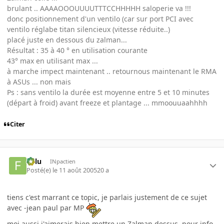
brulant .. AAAAOOOUUUUTTTCCHHHHH saloperie va !!!
donc positionnement d'un ventilo (car sur port PCI avec
ventilo réglabe titan silencieux (vitesse réduite..)
placé juste en dessous du zalman...
Résultat : 35 à 40 ° en utilisation courante
43° max en utilisant max ...
à marche impect maintenant .. retournous maintenant le RMA
à ASUs ... non mais
Ps : sans ventilo la durée est moyenne entre 5 et 10 minutes
(départ à froid) avant freeze et plantage ... mmoouuaahhhh
Citer
Fulu
INpactien
Posté(e)
le 11 août 2005
20 a
tiens c'est marrant ce topic, je parlais justement de ce sujet
avec -jean paul par MP
moi aussi j'aimerais bien mettre un Zalman dessus, pour info