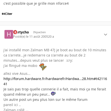
c'est possible que je grille mon nforce4
Citer
Hartycho
INpactien
Posté(e)
le 11 août 2005
20 a
j'ai installé mon Zalman MB 47J je boot au bout de 10 minutes
ca s'arrete...je redemarre ca s'arrete au bout de 2
minutes...depuis veut plus se lancer :cry:
j'ai flingué ma mobo
allez vive Asus...
http://forum.hardware.fr/hardwarefr/Hardwa...28.htm#t42116
41
Je sais pas trop quelle connerie il a fait, mais moi ça me ferait
quand même un peu peur...
Un autre post un peu plus loin sur le même forum
pareil ici ..
Zalman collé ...