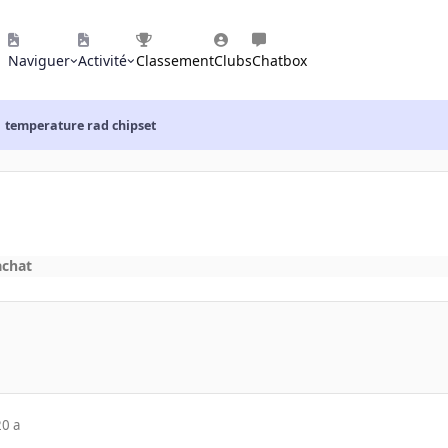
Naviguer
Activité
Classement
Clubs
Chatbox
temperature rad chipset
achat
20 a