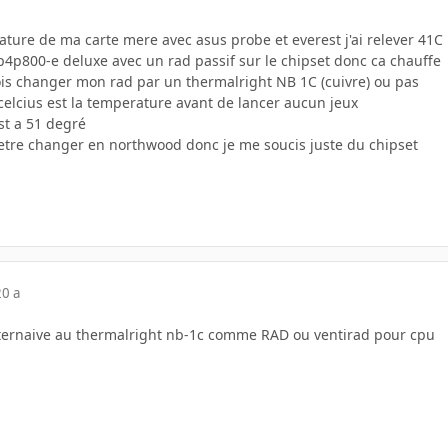
ture de ma carte mere avec asus probe et everest j'ai relever 41C
p4p800-e deluxe avec un rad passif sur le chipset donc ca chauffe
is changer mon rad par un thermalright NB 1C (cuivre) ou pas
 celcius est la temperature avant de lancer aucun jeux
st a 51 degré
t etre changer en northwood donc je me soucis juste du chipset
20 a
lternaive au thermalright nb-1c comme RAD ou ventirad pour cpu