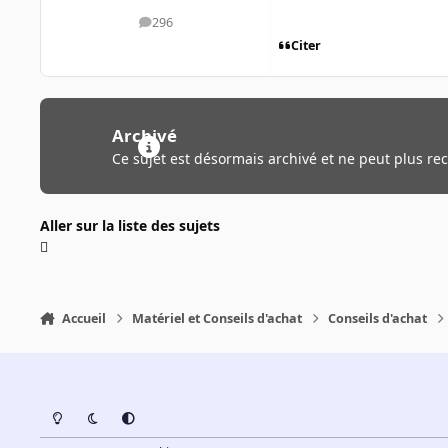
296
messages
Citer
Archivé
Ce sujet est désormais archivé et ne peut plus re
Aller sur la liste des sujets
Accueil
Matériel et Conseils d'achat
Conseils d'achat
Light Mode
Dark Mode
System Preference