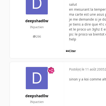
salut
en mesurant la tempera
ma carte est une asus 
je me demande si je do
deepshad0w
je tiens a dire que 41c
INpactien
et le proco un 3ghz E e
ps: le proco va biento
296
messages
help
Citer
Posté(e)
le 11 août 2005
sinon y a koi comme a
deepshad0w
INpactien