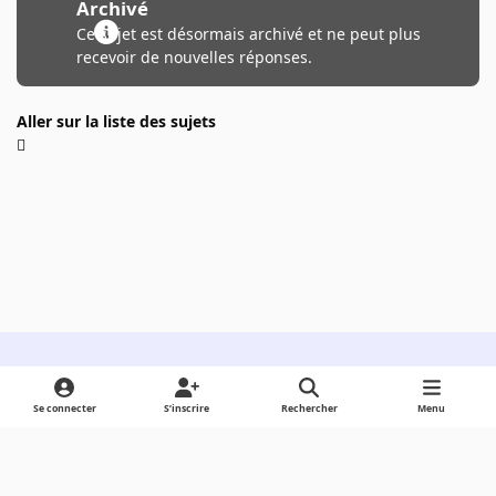
Archivé
Ce sujet est désormais archivé et ne peut plus
recevoir de nouvelles réponses.
Aller sur la liste des sujets
Light Mode
Dark Mode
System Preference
Se connecter
S’inscrire
Rechercher
Menu
Langue
Cookies
Powered by
Invision Community