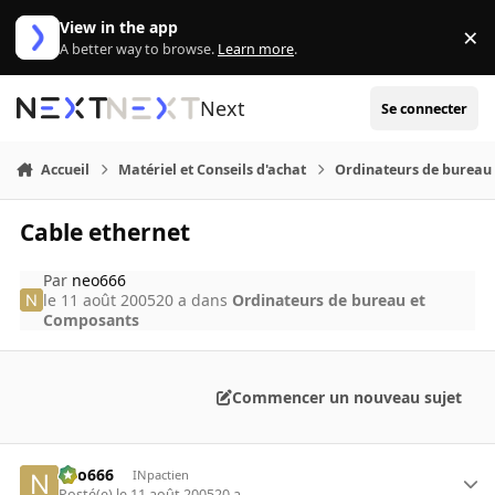
Aller au contenu
View in the app
×
Di
A better way to browse.
Learn more
.
Next
Se connecter
Accueil
Matériel et Conseils d'achat
Ordinateurs de bureau
Cable ethernet
Par
neo666
le 11 août 2005
20 a
dans
Ordinateurs de bureau et
Composants
Commencer un nouveau sujet
neo666
INpactien
Posté(e)
le 11 août 2005
20 a