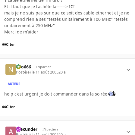
1 cable ethernet de 1m droit
Et il faut que je l'achète la------>
ICI
mais je ne suis pas sur que ce soit des cable ethernet et je ne
comprend rien a ses "testés unitairement à 100 MHz" "testés
unitairement à 250 MHz"
Merci de m'aider
Citer
neo666
INpactien
Posté(e)
le 11 août 2005
20 a
AUTEUR
help c'est urgent je doit commander dans la soirée
Citer
Alexunder
INpactien
Posté(e)
le 11 août 2005
20 a