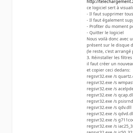
http://telechargement.
ce logiciel sert à visua
- Il faut supprimer to
- Il faut également sup
- Profiter du moment po
- Quitter le logiciel
Nous voilà donc avec un
présent sur le disque d
(le reste, c'est arrangé
3. Réinstaller les filtr
il faut créer un nouveau
et copier ceci dedans:
regsvr32.exe /s quartz.
regsvr32.exe /s wmpasf
regsvr32.exe /s acelpd
regsvr32.exe /s qcap.dl
regsvr32.exe /s psisrnd
regsvr32.exe /s qdv.dll
regsvr32.exe /s qdvd.dl
regsvr32.exe /s g711co
regsvr32.exe /s iac25_3
regsvr32.exe /s ir50_32.