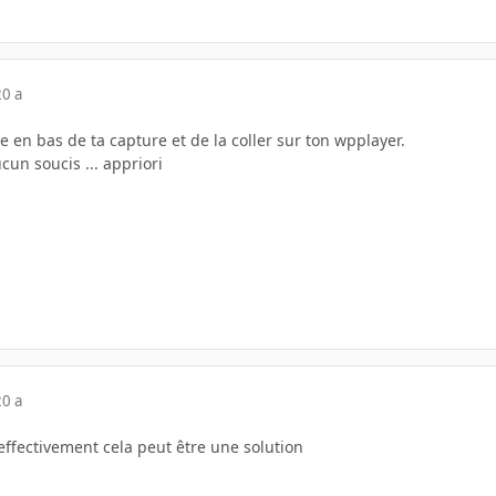
20 a
se en bas de ta capture et de la coller sur ton wpplayer.
cun soucis ... appriori
20 a
 effectivement cela peut être une solution