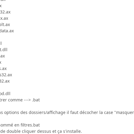
x
32.ax
x.ax
lt.ax
data.ax
l
.dll
.ax
x
s.ax
s32.ax
32.ax
od.dll
strer comme ---> .bat
ns options des dossiers/affichage il faut décocher la case "masquer l
renommé en filtres.bat
t de double cliquer dessus et ça s'installe.