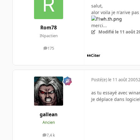
salut,
alor voila je n'arive p
merci...
Rom78
Modifié
le 11 août 2
INpactien
175
messages
Citer
Posté(e)
le 11 août 2005
as tu essayé avec winam
Je déplace dans logicie
gallean
Ancien
7,4 k
messages