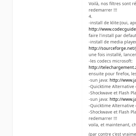
Voilà, nos filtres sont 
redemarrer !!!
4.
-install de klite:(oui,
http://www.codecguid
faire l'install par def
-install de media player
http://sourceforge.net
une fois installé, lanc
-les codecs microsoft:
http://telechargement.
ensuite pour firefox, l
-sun java:
http://www.j
-Quicktime Alternative 
-Shockwave et Flash Pl
-sun java:
http://www.j
-Quicktime Alternative 
-Shockwave et Flash Pl
redemarrer !!!
voila, et maintenant, 
(par contre c'est vraim