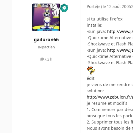
Posté(e)
le 12 août 2005
si tu utilise firefox:
installe:
-sun java:
http://www.j
-Quicktime Alternative 
gailuron66
-Shockwave et Flash Pl
INpactien
-sun java:
http://www.j
-Quicktime Alternative 
7,3 k
messages
-Shockwave et Flash Pl
édit:
je viens de me rendre c
solution:
http://www.zebulon.fr
je resume et modifis:
1. Commencer par désin
ainsi que tous les pack
2. Supprimer tous les fi
Nous avons besoin de 