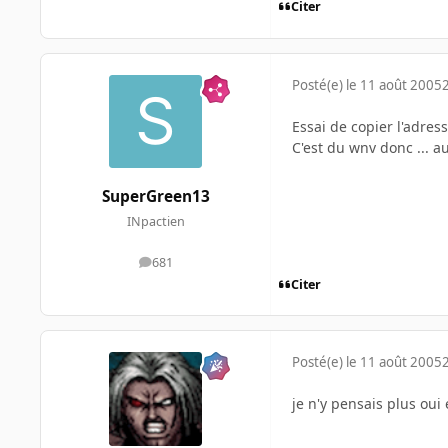
Citer
Posté(e)
le 11 août 2005
Essai de copier l'adres
C'est du wnv donc ... au
SuperGreen13
INpactien
681
messages
Citer
Posté(e)
le 11 août 2005
je n'y pensais plus oui