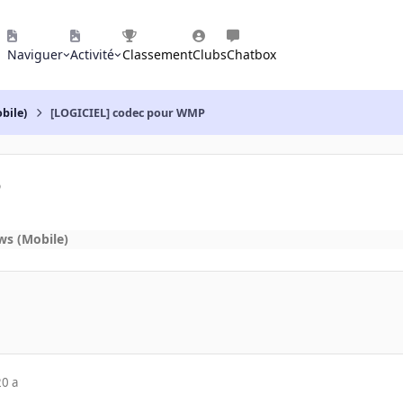
Naviguer
Activité
Classement
Clubs
Chatbox
bile)
[LOGICIEL] codec pour WMP
P
ws (Mobile)
20 a