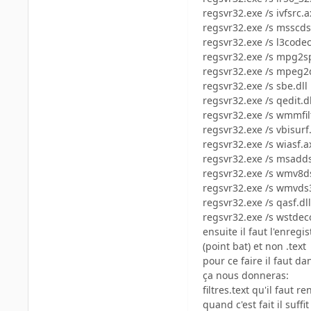
regsvr32.exe /s ivfsrc.a
regsvr32.exe /s msscds
regsvr32.exe /s l3codec
regsvr32.exe /s mpg2sp
regsvr32.exe /s mpeg2
regsvr32.exe /s sbe.dll
regsvr32.exe /s qedit.dl
regsvr32.exe /s wmmfilt
regsvr32.exe /s vbisurf
regsvr32.exe /s wiasf.a
regsvr32.exe /s msadd
regsvr32.exe /s wmv8d
regsvr32.exe /s wmvds
regsvr32.exe /s qasf.dll
regsvr32.exe /s wstdec
ensuite il faut l'enregi
(point bat) et non .text
pour ce faire il faut da
ça nous donneras:
filtres.text qu'il faut 
quand c'est fait il suffi