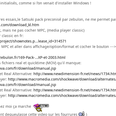
réinitialisés, comme si l’on venait d'installer Windows !
 apres essais,le Satsuki pack preconisé par zebulon, ne me permet pas
e.com/download_kl.htm
aut, mais ne pas cocher MPC, (media player classic)
 classic en fr:
/project/shownotes.p...lease_id=314571
er MPC et aller dans affichage/option/format et cocher le bouton --->
zebulon.fr/169-Pack-...XP-et-2003.html
es fichiers real et quicktime (MOV) qu'il manque:
ava.com/fr/download/manual.jsp
et Real Alternative:
http://www.newdimension-fr.net/news/1734.ht
ayer:
http://www.macromedia.com/shockwave/download/alternates
ava.com/fr/download/manual.jsp
et Real Alternative:
http://www.newdimension-fr.net/news/1734.ht
ayer:
http://www.macromedia.com/shockwave/download/alternates
chez moi ça marche
ent degueulasse cette video sur les fourrures
)