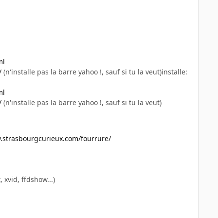
ml
/
(n'installe pas la barre yahoo !, sauf si tu la veut)installe:
ml
/
(n'installe pas la barre yahoo !, sauf si tu la veut)
.strasbourgcurieux.com/fourrure/
xvid, ffdshow...)