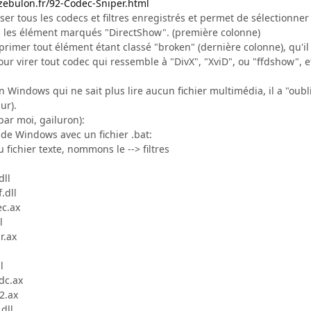
zebulon.fr/92-Codec-Sniper.html
liser tous les codecs et filtres enregistrés et permet de sélectionne
us les élément marqués "DirectShow". (première colonne)
primer tout élément étant classé "broken" (dernière colonne), qu'il
ur virer tout codec qui ressemble à "DivX", "XviD", ou "ffdshow", et
 Windows qui ne sait plus lire aucun fichier multimédia, il a "oublié
ur).
 par moi, gailuron):
es de Windows avec un fichier .bat:
 fichier texte, nommons le --> filtres
dll
.dll
ec.ax
l
r.ax
l
dc.ax
2.ax
dll