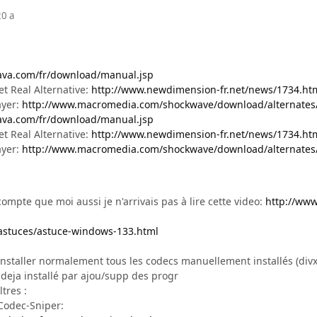
20 a
ava.com/fr/download/manual.jsp
et Real Alternative:
http://www.newdimension-fr.net/news/1734.ht
ayer:
http://www.macromedia.com/shockwave/download/alternates
ava.com/fr/download/manual.jsp
et Real Alternative:
http://www.newdimension-fr.net/news/1734.ht
ayer:
http://www.macromedia.com/shockwave/download/alternates
ompte que moi aussi je n'arrivais pas à lire cette video:
http://www
/astuces/astuce-windows-133.html
staller normalement tous les codecs manuellement installés (divx, 
 deja installé par ajou/supp des progr
ltres :
Codec-Sniper: