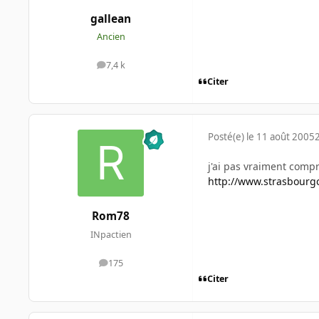
gallean
Ancien
7,4 k
messages
Citer
Posté(e)
le 11 août 2005
j'ai pas vraiment compr
http://www.strasbourg
Rom78
INpactien
175
messages
Citer