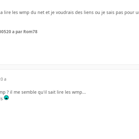
as a lire les wmp du net et je voudrais des liens ou je sais pas pour
005
20 a
par Rom78
20 a
p ? il me semble qu'il sait lire les wmp...
ls