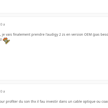
20 a
, je vais finalement prendre l'audigy 2 zs en version OEM (pas beso
cd
20 a
our profiter du son thx il fau investir dans un cable optique ou coa