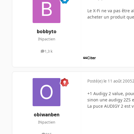
Le X-Fi ne va pas être 
acheter un produit que 
bobbyto
INpactien
1,3 k
messages
Citer
Posté(e)
le 11 août 2005
+1 Audigy 2 value, pou
sinon une audigy 2ZS es
La puce AUDIGY 2 est vr
obiwanben
INpactien