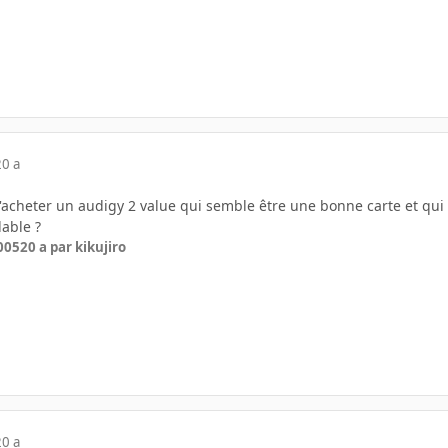
20 a
acheter un audigy 2 value qui semble être une bonne carte et qui ne
able ?
005
20 a
par kikujiro
20 a