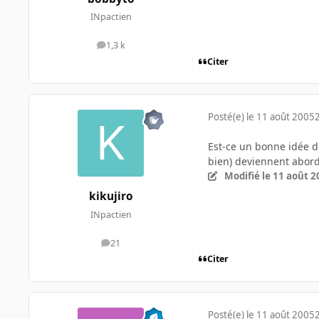
INpactien
1,3 k
messages
Citer
Posté(e)
le 11 août 2005
Est-ce un bonne idée d'
bien) deviennent abord
Modifié
le 11 août 2
kikujiro
INpactien
21
messages
Citer
Posté(e)
le 11 août 2005