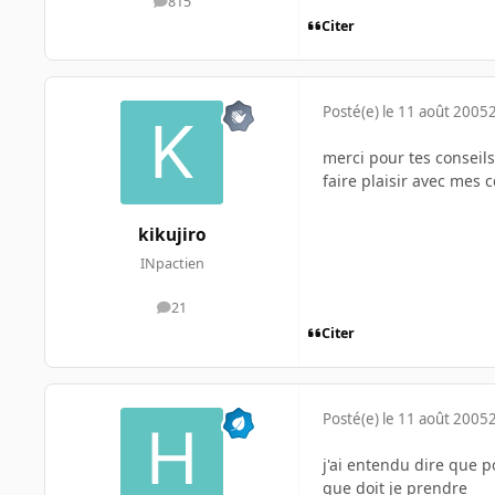
815
messages
Citer
Posté(e)
le 11 août 2005
merci pour tes conseils
faire plaisir avec mes 
kikujiro
INpactien
21
messages
Citer
Posté(e)
le 11 août 2005
j'ai entendu dire que p
que doit je prendre