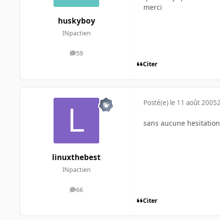
merci
huskyboy
INpactien
59
messages
Citer
Posté(e)
le 11 août 2005
sans aucune hesitation
linuxthebest
INpactien
66
messages
Citer