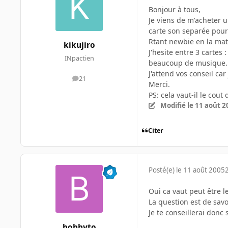
Bonjour à tous,
Je viens de m'acheter u
carte son separée pour 
Rtant newbie en la mati
kikujiro
J'hesite entre 3 cartes
INpactien
beaucoup de musique.
J'attend vos conseil car
21
messages
Merci.
PS: cela vaut-il le cout 
Modifié
le 11 août 2
Citer
Posté(e)
le 11 août 2005
Oui ca vaut peut être l
La question est de sav
Je te conseillerai donc 
bobbyto