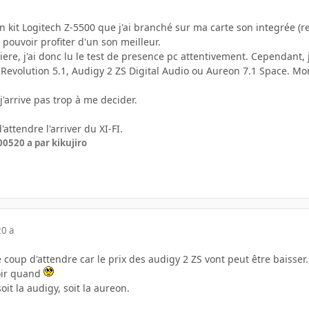
n kit Logitech Z-5500 que j'ai branché sur ma carte son integrée (re
pouvoir profiter d'un son meilleur.
ere, j'ai donc lu le test de presence pc attentivement. Cependant,
 : Revolution 5.1, Audigy 2 ZS Digital Audio ou Aureon 7.1 Space. Mo
 j'arrive pas trop à me decider.
d'attendre l'arriver du XI-FI.
005
20 a
par kikujiro
20 a
e coup d'attendre car le prix des audigy 2 ZS vont peut être baisser.
oir quand
soit la audigy, soit la aureon.