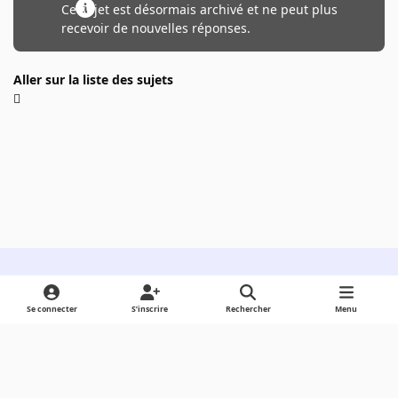
Ce sujet est désormais archivé et ne peut plus
recevoir de nouvelles réponses.
Aller sur la liste des sujets
Light Mode
Dark Mode
System Preference
Se connecter
S’inscrire
Rechercher
Menu
Langue
Cookies
Powered by
Invision Community