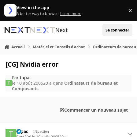
Aller au contenu
View in the app
×
Di
A better way to browse.
Learn more
.
Next
Se connecter
Accueil
Matériel et Conseils d'achat
Ordinateurs de bureau
[CG] Nvidia error
Par
tupac
le 10 août 2005
20 a
dans
Ordinateurs de bureau et
Composants
Commencer un nouveau sujet
tupac
INpactien
Posté(e)
le 10 août 2005
20 a