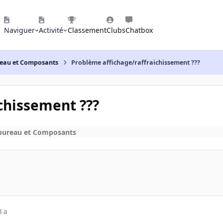
Naviguer
Activité
Classement
Clubs
Chatbox
reau et Composants
Problème affichage/raffraichissement ???
chissement ???
 bureau et Composants
3 a