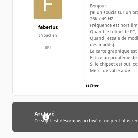
Bonjour,
J'ai un soucis sur un o
26K / 49 HZ
Fréquence est hors lim
faberius
Quand je reboot le PC, 
INpactien
Quand j'essaie de modif
des modifs).
1
messages
La carte graphique est 
Est-ce un problème de 
Si le chipset est out, 
Merci de votre aide
Citer
Archivé
Ce sujet est désormais archivé et ne peut plus re