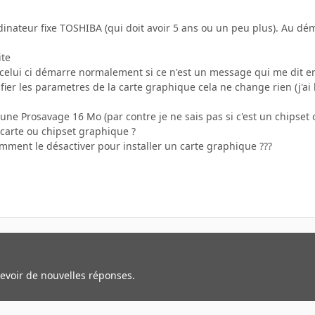
rdinateur fixe TOSHIBA (qui doit avoir 5 ans ou un peu plus). Au dém
ite
celui ci démarre normalement si ce n'est un message qui me dit en g
ier les parametres de la carte graphique cela ne change rien (j'ai
une Prosavage 16 Mo (par contre je ne sais pas si c'est un chipset ou
carte ou chipset graphique ?
comment le désactiver pour installer un carte graphique ???
cevoir de nouvelles réponses.