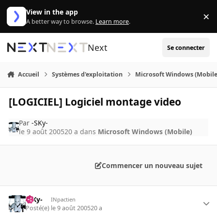
Aller au contenu
View in the app
×
Di
A better way to browse.
Learn more
.
Next
Se connecter
Accueil
Systèmes d'exploitation
Microsoft Windows (Mobile
[LOGICIEL] Logiciel montage video
Par
-SKy-
le 9 août 2005
20 a
dans
Microsoft Windows (Mobile)
Commencer un nouveau sujet
-SKy-
INpactien
Posté(e)
le 9 août 2005
20 a