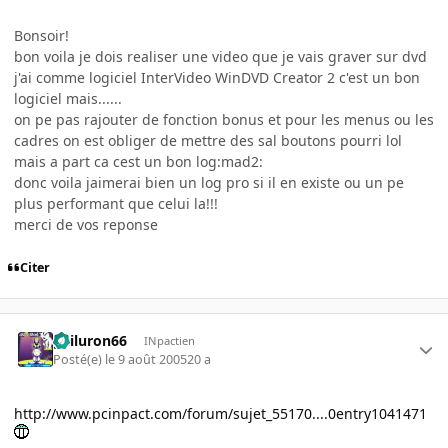
Bonsoir!
bon voila je dois realiser une video que je vais graver sur dvd
j'ai comme logiciel InterVideo WinDVD Creator 2 c'est un bon
logiciel mais......
on pe pas rajouter de fonction bonus et pour les menus ou les
cadres on est obliger de mettre des sal boutons pourri lol
mais a part ca cest un bon log:mad2:
donc voila jaimerai bien un log pro si il en existe ou un pe
plus performant que celui la!!!
merci de vos reponse
Citer
gailuron66
INpactien
Posté(e)
le 9 août 2005
20 a
http://www.pcinpact.com/forum/sujet_55170....0entry1041471