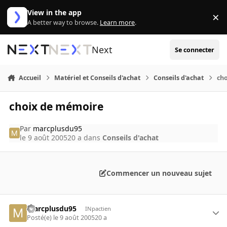
Aller au contenu
View in the app
×
Di
A better way to browse.
Learn more
.
Next
Se connecter
Accueil
Matériel et Conseils d'achat
Conseils d'achat
ch
choix de mémoire
Par
marcplusdu95
le 9 août 2005
20 a
dans
Conseils d'achat
Commencer un nouveau sujet
marcplusdu95
INpactien
Posté(e)
le 9 août 2005
20 a