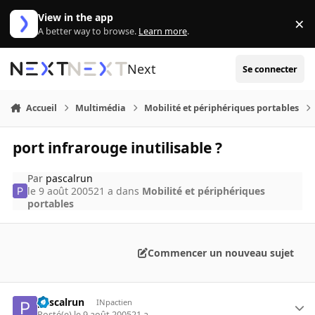
Aller au contenu
View in the app
×
Di
A better way to browse.
Learn more
.
Next
Se connecter
Accueil
Multimédia
Mobilité et périphériques portables
port infrarouge inutilisable ?
Par
pascalrun
le 9 août 2005
21 a
dans
Mobilité et périphériques
portables
Commencer un nouveau sujet
pascalrun
INpactien
Posté(e)
le 9 août 2005
21 a