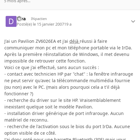
5 mois après...
diva
INpactien
Posté(e)
le 15 janvier 2007
19 a
J'ai un Pavilion ZV6026EA et j'ai
déjà
réussi à faire
communiquer mon pc et mon téléphone portable via le IrDa.
Après la première réinstallation de Windows, il met devenu
impossible de retrouver cette fonction.
Voici ce que j'ai effectué, sans aucun succès :
- contact avec technicien HP par "chat" : la fenêtre infrarouge
ne peut servir qu'avec la télécommande multimédia fournie
(ou non) avec le PC. (mais alors pourquoi cela a t'il déjà
fonctionner ?)
- recherche du driver sur le site HP. Vraisemblablement
inexistant quelque soit le modèle Pavilion.
- installation driver générique de port infrarouge. Aucun
matériel de reconnu.
- recherche de l'activation sous le bios du port IrDa. Aucune
option visible de ce côté.
J'ai donc opté pour une barrette Bluetooth (30E) mais vous