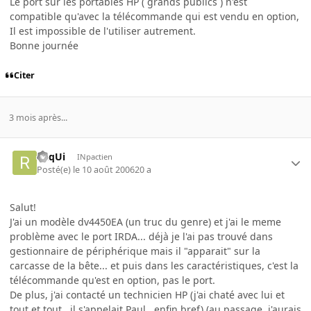
Le port sur les portables HP ( grands publics ) n'est
compatible qu'avec la télécommande qui est vendu en option,
Il est impossible de l'utiliser autrement.
Bonne journée
Citer
3 mois après...
RaqUi
INpactien
Posté(e)
le 10 août 2006
20 a
Salut!
J'ai un modèle dv4450EA (un truc du genre) et j'ai le meme
problème avec le port IRDA... déjà je l'ai pas trouvé dans
gestionnaire de périphérique mais il "apparait" sur la
carcasse de la bête... et puis dans les caractéristiques, c'est la
télécommande qu'est en option, pas le port.
De plus, j'ai contacté un technicien HP (j'ai chaté avec lui et
tout et tout.. il s'appelait Paul.. enfin bref) (au passage, j'aurais