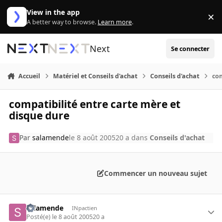
Aller au contenu
View in the app
×
Di
A better way to browse.
Learn more
.
Next
Se connecter
Accueil
Matériel et Conseils d'achat
Conseils d'achat
com
compatibilité entre carte mère et
disque dure
Par
salamende
le 8 août 2005
20 a
dans
Conseils d'achat
Commencer un nouveau sujet
salamende
INpactien
Posté(e)
le 8 août 2005
20 a