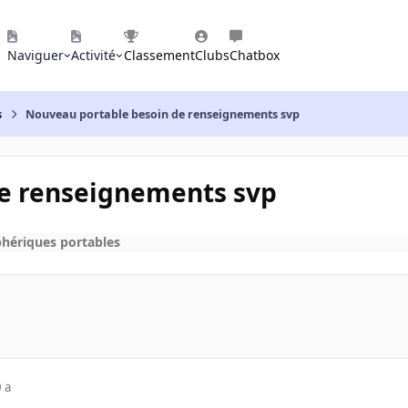
Naviguer
Activité
Classement
Clubs
Chatbox
s
Nouveau portable besoin de renseignements svp
e renseignements svp
phériques portables
 a