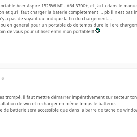
portable Acer Aspire 1525WLMI - A64 3700+, et j'ai lu dans le manuel 
on et qu'il faut charger la baterie completement ... pb il n'est p
 n'y a pas de voyant qui indique la fin du chargement....
 ou en general pour un portable cb de temps dure le 1ere chargeme
soin de vous pour utilisez enfin mon portable!!!
 a
 t'es trompé, il faut mettre démarrer impérativement sur secteur to
installation de win et recharger en même temps le batterie.
ge de batterie sera accessible que dans la barre de tache de windo