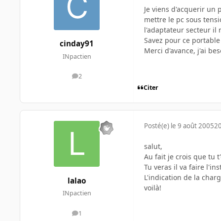
Je viens d'acquerir un 
mettre le pc sous tensi
l'adaptateur secteur il
Savez pour ce portable
cinday91
Merci d'avance, j'ai be
INpactien
2
messages
Citer
Posté(e)
le 9 août 2005
20
salut,
Au fait je crois que tu
Tu veras il va faire l'
L'indication de la char
lalao
voilà!
INpactien
1
messages