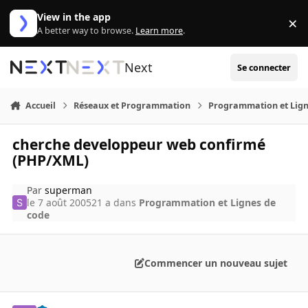
Aller au contenu
View in the app
×
Di
A better way to browse.
Learn more
.
Next
Se connecter
Accueil
Réseaux et Programmation
Programmation et Lign
cherche developpeur web confirmé
(PHP/XML)
Par
superman
le 7 août 2005
21 a
dans
Programmation et Lignes de
code
Commencer un nouveau sujet