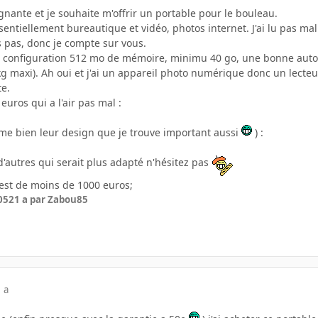
eignante et je souhaite m'offrir un portable pour le bouleau.
sentiellement bureautique et vidéo, photos internet. J'ai lu pas mal
s pas, donc je compte sur vous.
 configuration 512 mo de mémoire, minimu 40 go, une bonne autonom
(3kg maxi). Ah oui et j'ai un appareil photo numérique donc un lecte
te.
 euros qui a l'air pas mal :
aime bien leur design que je trouve important aussi
) :
 d'autres qui serait plus adapté n'hésitez pas
 est de moins de 1000 euros;
05
21 a
par Zabou85
 a