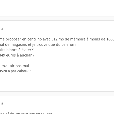
 a
 me proposer en centrino avec 512 mo de mémoire à moins de 1000 
 mal de magasins et je trouve que du celeron m
its blancs à éviter??
(849 euros à auchan) :
 m'a l'air pas mal
05
20 a
par Zabou85
 a
 de série, en tout cas en Suisse.