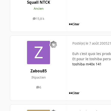
Squall NTCK
Ancien
15,8 k
messages
Citer
Posté(e)
le 7 août 2005
21
Euh c'est quoi les prod
Et pour le toshiba pers
toshiba m40x 141
Zabou85
INpactien
6
messages
Citer