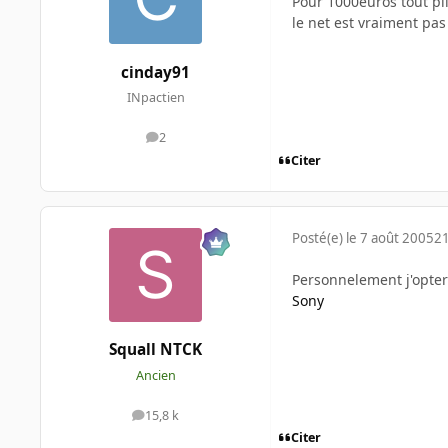
Pour 1000euros tout pi
le net est vraiment pas
cinday91
INpactien
2
messages
Citer
Posté(e)
le 7 août 2005
21
Personnelement j'opter
Sony
Squall NTCK
Ancien
15,8 k
messages
Citer