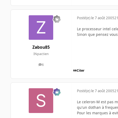
Posté(e)
le 7 août 2005
21
Le processeur intel cel
Sinon que pensez vous d
Zabou85
INpactien
6
messages
Citer
Posté(e)
le 7 août 2005
21
Le celeron-M est pas m
qu'un dothan à frequen
Pour les marques à evit