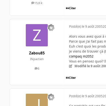
15,8 k
messages
Citer
Posté(e)
le 9 août 2005
20
Alors vous avez quoi à
Parce que j'ai fait pas
Euh c'est quoi les produ
Je viens de trouver çà 
Zabou85
compaq m2052
INpactien
Vous en pensez quoi? Il
Modifié
le 9 août 20
6
messages
Citer
Posté(e)
le 9 août 2005
20
Ce portable est une fin