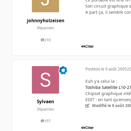
Son circuit graphique e
A part ça, il semble c
johnnyholzeisen
INpactien
210
messages
Citer
Posté(e)
le 9 août 2005
20
Euh y'a celui la :
Toshiba Satellite L10-2
Chipset graphique inté
EDIT : en tant qu'ensei
Sylvaen
Modifié
le 9 août 20
INpactien
157
messages
Citer