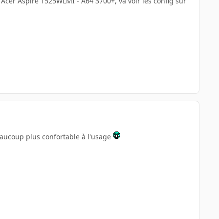
e Acer Aspire 1525WLMI - A64 3700+, va voir les config sur
eaucoup plus confortable à l'usage