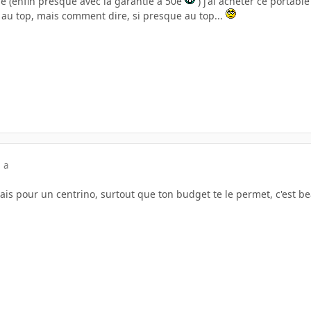
le (enfin presque avec la garantie a 50e
) j'ai acheter ce portabl
 au top, mais comment dire, si presque au top...
 a
ais pour un centrino, surtout que ton budget te le permet, c'est b