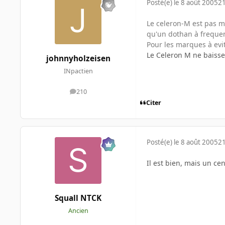
Posté(e)
le 8 août 2005
21
Le celeron-M est pas m
qu'un dothan à frequen
Pour les marques à evit
Le Celeron M ne baisse
johnnyholzeisen
INpactien
210
messages
Citer
Posté(e)
le 8 août 2005
21
Il est bien, mais un c
Squall NTCK
Ancien