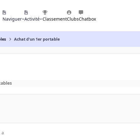
Naviguer
Activité
Classement
Clubs
Chatbox
les
Achat d'un 1er portable
tables
 a