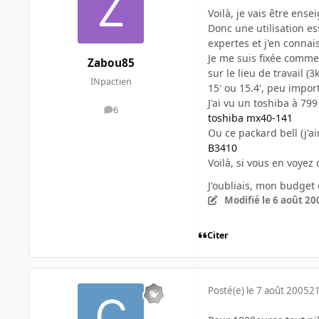
Voilà, je vais être ens
Donc une utilisation es
expertes et j'en connai
Je me suis fixée comme
Zabou85
sur le lieu de travail 
INpactien
15' ou 15.4', peu impor
J'ai vu un toshiba à 799
6
messages
toshiba mx40-141
Ou ce packard bell (j'
B3410
Voilà, si vous en voyez
J'oubliais, mon budget
Modifié
le 6 août 20
Citer
Posté(e)
le 7 août 2005
21