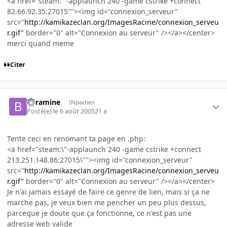
<a href="steam: "-applaunch 240 -game cstrike +connect
82.66.92.35:27015""><img id="connexion_serveur"
src="
http://kamikazeclan.org/ImagesRacine/connexion_serveu
r.gif"
border="0" alt="Connexion au serveur" /></a></center>
merci quand meme
Citer
Baramine
INpactien
Posté(e)
le 6 août 2005
21 a
Tente ceci en renomant ta page en .php:
<a href="steam:\"-applaunch 240 -game cstrike +connect
213.251.148.86:27015\""><img id="connexion_serveur"
src="
http://kamikazeclan.org/ImagesRacine/connexion_serveu
r.gif"
border="0" alt="Connexion au serveur" /></a></center>
Je n'ai jamais essayé de faire ce genre de lien, mais si ça ne
marche pas, je veux bien me pencher un peu plus dessus,
parceque je doute que ça fonctionne, ce n'est pas une
adresse web valide