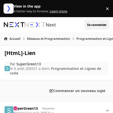
Aller au contenu
View in the app
×
Di
A better way to browse.
Learn more
.
Next
Se connecter
Accueil
Réseaux et Programmation
Programmation et Lign
[HtmL]-Lien
Par
SuperGreen13
le 6 août 2005
21 a
dans
Programmation et Lignes de
code
Commencer un nouveau sujet
SuperGreen13
INpactien
Posté(e)
le 6 août 2005
21 a