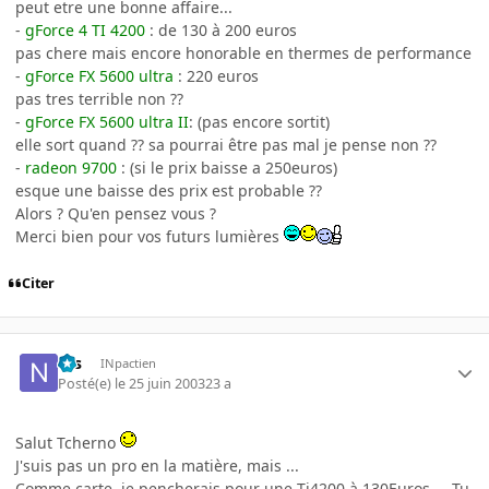
peut etre une bonne affaire...
-
gForce 4 TI 4200
: de 130 à 200 euros
pas chere mais encore honorable en thermes de performance
-
gForce FX 5600 ultra
: 220 euros
pas tres terrible non ??
-
gForce FX 5600 ultra II
: (pas encore sortit)
elle sort quand ?? sa pourrai être pas mal je pense non ??
-
radeon 9700
: (si le prix baisse a 250euros)
esque une baisse des prix est probable ??
Alors ? Qu'en pensez vous ?
Merci bien pour vos futurs lumières
Citer
Nis
INpactien
Posté(e)
le 25 juin 2003
23 a
Salut Tcherno
J'suis pas un pro en la matière, mais ...
Comme carte, je pencherais pour une Ti4200 à 130Euros ... Tu