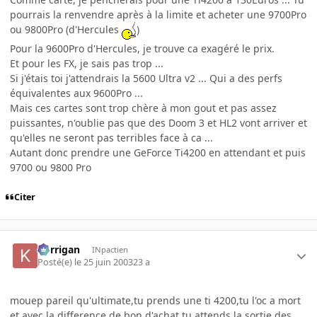
pourrais la renvendre après à la limite et acheter une 9700Pro
ou 9800Pro (d'Hercules
)
Pour la 9600Pro d'Hercules, je trouve ca exagéré le prix.
Et pour les FX, je sais pas trop ...
Si j'étais toi j'attendrais la 5600 Ultra v2 ... Qui a des perfs
équivalentes aux 9600Pro ...
Mais ces cartes sont trop chère à mon gout et pas assez
puissantes, n'oublie pas que des Doom 3 et HL2 vont arriver et
qu'elles ne seront pas terribles face à ca ...
Autant donc prendre une GeForce Ti4200 en attendant et puis
9700 ou 9800 Pro
Citer
korrigan
INpactien
Posté(e)
le 25 juin 2003
23 a
mouep pareil qu'ultimate,tu prends une ti 4200,tu l'oc a mort
et avec la difference de bon d'achat tu attends la sortie des