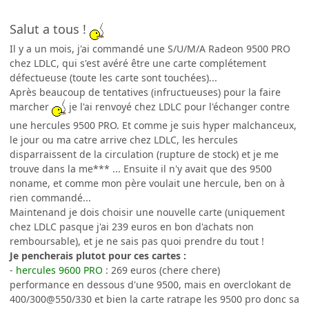
Salut a tous !
Il y a un mois, j'ai commandé une S/U/M/A Radeon 9500 PRO
chez LDLC, qui s'est avéré être une carte complétement
défectueuse (toute les carte sont touchées)...
Après beaucoup de tentatives (infructueuses) pour la faire
marcher
je l'ai renvoyé chez LDLC pour l'échanger contre
une hercules 9500 PRO. Et comme je suis hyper malchanceux,
le jour ou ma catre arrive chez LDLC, les hercules
disparraissent de la circulation (rupture de stock) et je me
trouve dans la me*** ... Ensuite il n'y avait que des 9500
noname, et comme mon père voulait une hercule, ben on à
rien commandé...
Maintenand je dois choisir une nouvelle carte (uniquement
chez LDLC pasque j'ai 239 euros en bon d'achats non
remboursable), et je ne sais pas quoi prendre du tout !
Je pencherais plutot pour ces cartes :
-
hercules 9600 PRO
: 269 euros (chere chere)
performance en dessous d'une 9500, mais en overclokant de
400/300@550/330 et bien la carte ratrape les 9500 pro donc sa