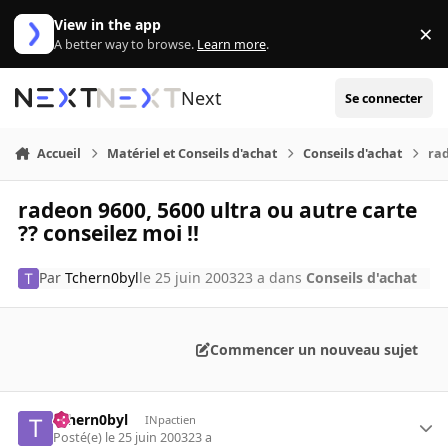
Aller au contenu
View in the app
×
Di
A better way to browse.
Learn more
.
Next
Se connecter
Accueil
Matériel et Conseils d'achat
Conseils d'achat
rad
radeon 9600, 5600 ultra ou autre carte
?? conseilez moi !!
Par
Tchern0byl
le 25 juin 2003
23 a
dans
Conseils d'achat
Commencer un nouveau sujet
Tchern0byl
INpactien
Posté(e)
le 25 juin 2003
23 a