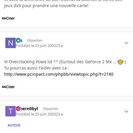
jeux dx9 pour prendre une nouvelle carte!
Citer
Nis
INpactien
Posté(e)
le 25 juin 2003
23 a
Vi Overclocking Powa lol ^^ (Surtout des GeForce 2 Mx ...
)
Tu pourras aussi t'aider avec ca :
http://www.pcinpact.com/phpbb/viewtopic.php?t=2180
Citer
Tchern0byl
INpactien
Posté(e)
le 25 juin 2003
23 a
AUTEUR