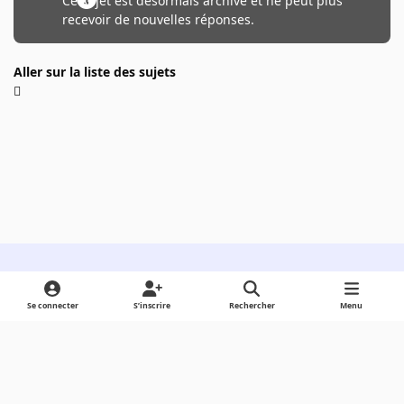
Ce sujet est désormais archivé et ne peut plus
recevoir de nouvelles réponses.
Aller sur la liste des sujets
Light Mode
Dark Mode
System Preference
Se connecter
S’inscrire
Rechercher
Menu
Langue
Cookies
Powered by
Invision Community