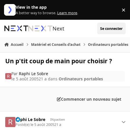
Aller au contenu
View in the app
×
Di
A better way to browse.
Learn more
.
Next
Se connecter
Accueil
Matériel et Conseils d'achat
Ordinateurs portables
Un p'tit coup de main pour choisir ?
Par
Raphi Le Sobre
le 5 août 2005
21 a
dans
Ordinateurs portables
Commencer un nouveau sujet
Raphi Le Sobre
INpactien
Posté(e)
le 5 août 2005
21 a