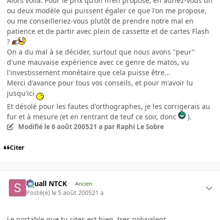
Alors voilà. Pour le prix qu'on m'en propose, en auriez-vous un
ou deux modèle qui puissent égaler ce que l'on me propose,
ou me conseilleriez-vous plutôt de prendre notre mal en
patience et de partir avec plein de cassette et de cartes Flash
?
On a du mal à se décider, surtout que nous avons "peur"
d'une mauvaise expérience avec ce genre de matos, vu
l'investissement monétaire que cela puisse être...
Merci d'avance pour tous vos conseils, et pour m'avoir lu
jusqu'ici
Et désolé pour les fautes d'orthographes, je les corrigerais au
fur et à mesure (et en rentrant de teuf ce soir, donc
).
Modifié
le 6 août 2005
21 a
par Raphi Le Sobre
Citer
Squall NTCK
Ancien
Posté(e)
le 5 août 2005
21 a
Le portable que tu cites est bien, tres polyvalent.