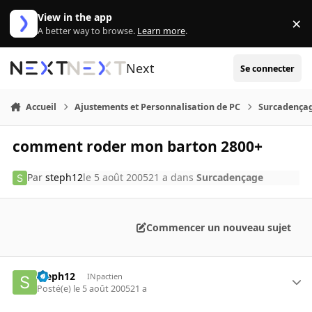
Aller au contenu
View in the app
×
Di
A better way to browse.
Learn more
.
Next
Se connecter
Accueil
Ajustements et Personnalisation de PC
Surcadença
comment roder mon barton 2800+
Par
steph12
le 5 août 2005
21 a
dans
Surcadençage
Commencer un nouveau sujet
steph12
INpactien
Posté(e)
le 5 août 2005
21 a