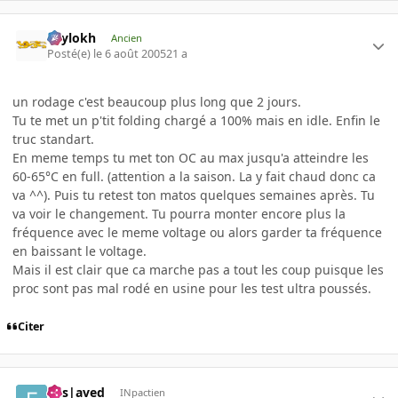
Psylokh
Ancien
Posté(e)
le 6 août 2005
21 a
un rodage c'est beaucoup plus long que 2 jours.
Tu te met un p'tit folding chargé a 100% mais en idle. Enfin le
truc standart.
En meme temps tu met ton OC au max jusqu'a atteindre les
60-65°C en full. (attention a la saison. La y fait chaud donc ca
va ^^). Puis tu retest ton matos quelques semaines après. Tu
va voir le changement. Tu pourra monter encore plus la
fréquence avec le meme voltage ou alors garder ta fréquence
en baissant le voltage.
Mais il est clair que ca marche pas a tout les coup puisque les
proc sont pas mal rodé en usine pour les test ultra poussés.
Citer
Ens|aved
INpactien