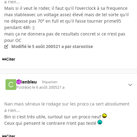
a rien...
Mais si il veut le roder, il faut qu'il l'overclock à sa frequence
max stableavec un voltage assez élevé mais de tel sorte qu'il
ne dépasse pas 70° en full et qu'il fasse tourner prime95
pendant 48h :)
mais ça ne donnera pas de resultats concret si ce n'est pas
pour OC
Modifié
le 5 août 2005
21 a
par starostise
Citer
chienbleu
INpactien
Posté(e)
le 6 août 2005
21 a
Nan mais sérieux le rodage sur les proco ca sert absolument
a rien...
Bin si c'est très utile, surtout sur un proco neuf
Ceux qui pensent le contraire n'ont pas testé
Citer