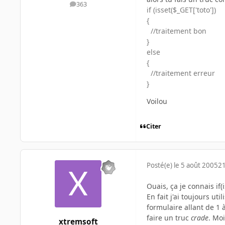
363
messages
if (isset($_GET['toto'])
{
//traitement bon
}
else
{
//traitement erreur
}
Voilou
Citer
Posté(e)
le 5 août 2005
21
Ouais, ça je connais if(is
En fait j'ai toujours ut
formulaire allant de 1 à
faire un truc
crade
. Moi
xtremsoft