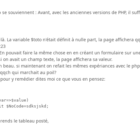
e souviennent : Avant, avec les anciennes versions de PHP, il suff
à. La variable $toto n'était définit à nulle part, la page affichera 
223
. En pouvait faire la même chose en en créant un formulaire sur 
i on avait un champ texte, la page affichera sa valeur.
ien beau. si maintenant on refait les mêmes expériances avec le ph
qqch qui marchait au poil?
n pour y remédier dites moi ce que vous en pensez:
ar=>$value)

it $NoCode=sdksjskd; 
rends le tableau posté,