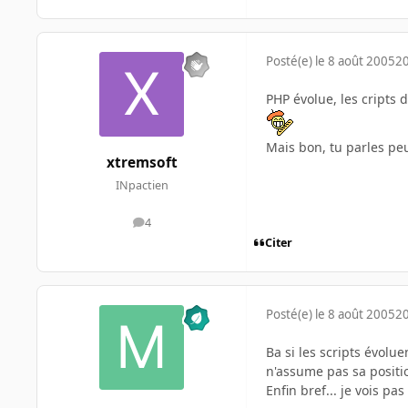
Posté(e)
le 8 août 2005
20
PHP évolue, les cripts
Mais bon, tu parles p
xtremsoft
INpactien
4
messages
Citer
Posté(e)
le 8 août 2005
20
Ba si les scripts évolue
n'assume pas sa positio
Enfin bref... je vois p