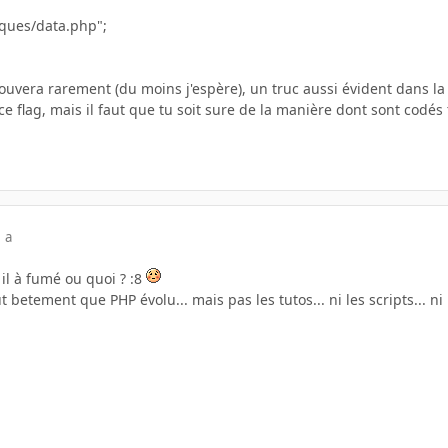
iques/data.php";
vera rarement (du moins j'espère), un truc aussi évident dans la ré
e flag, mais il faut que tu soit sure de la manière dont sont codés tes
 a
e il à fumé ou quoi ? :8
betement que PHP évolu... mais pas les tutos... ni les scripts... ni 