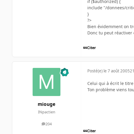
if ($authorized) {
include "/donnees/crit
}
?>
Bien évidemment on trou
Donc tu peut réactiver c
Citer
Posté(e)
le 7 août 2005
21
Celui qui à écrit le titr
Ton problème viens tout 
miouge
INpactien
204
messages
Citer