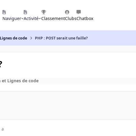
Naviguer
Activité
Classement
Clubs
Chatbox
Lignes de code
PHP : POST serait une faille?
?
et Lignes de code
 a