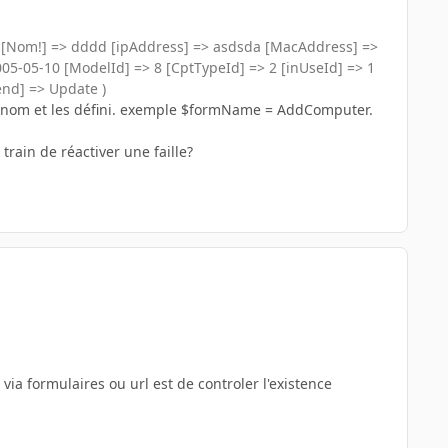
f [Nom!] => dddd [ipAddress] => asdsda [MacAddress] =>
-05-10 [ModelId] => 8 [CptTypeId] => 2 [inUseId] => 1
end] => Update )
ce nom et les défini. exemple $formName = AddComputer.
train de réactiver une faille?
via formulaires ou url est de controler l'existence