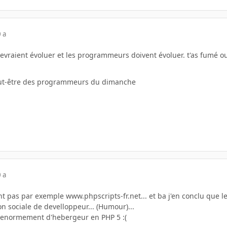
 a
 devraient évoluer et les programmeurs doivent évoluer. t'as fumé 
eut-être des programmeurs du dimanche
 a
nt pas par exemple www.phpscripts-fr.net... et ba j'en conclu que le 
n sociale de develloppeur... (Humour)...
as enormement d'hebergeur en PHP 5 :(