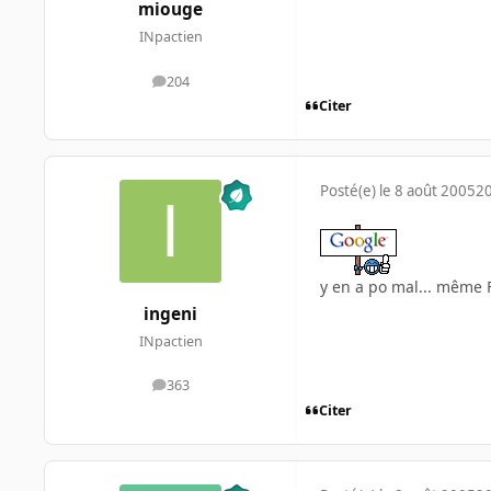
miouge
INpactien
204
messages
Citer
Posté(e)
le 8 août 2005
20
y en a po mal... même F
ingeni
INpactien
363
messages
Citer