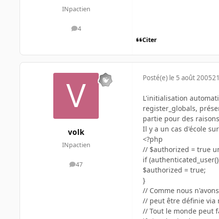
INpactien
4
messages
Citer
Posté(e)
le 5 août 2005
21
L'initialisation automa
register_globals, prése
partie pour des raisons
Il y a un cas d'école s
volk
<?php
INpactien
// $authorized = true un
if (authenticated_user())
47
messages
$authorized = true;
}
// Comme nous n'avons p
// peut être définie v
// Tout le monde peut 