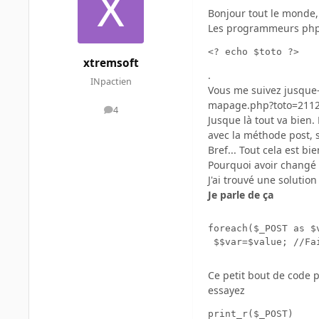
Bonjour tout le monde,
Les programmeurs php s
<? echo $toto ?>
xtremsoft
.
INpactien
Vous me suivez jusque-l
mapage.php?toto=211
4
messages
Jusque là tout va bien
avec la méthode post, s
Bref... Tout cela est b
Pourquoi avoir changé 
J'ai trouvé une solutio
Je parle de ça
foreach($_POST as $v
 $$var=$value; //Fa
Ce petit bout de code p
essayez
print_r($_POST)