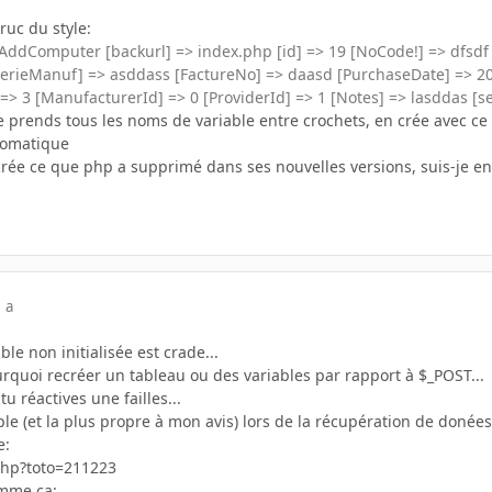
ruc du style:
AddComputer [backurl] => index.php [id] => 19 [NoCode!] => dfsd
rieManuf] => asddass [FactureNo] => daasd [PurchaseDate] => 2005
=> 3 [ManufacturerId] => 0 [ProviderId] => 1 [Notes] => lasddas [s
le prends tous les noms de variable entre crochets, en crée avec 
tomatique
crée ce que php a supprimé dans ses nouvelles versions, suis-je en 
 a
le non initialisée est crade...
urquoi recréer un tableau ou des variables par rapport à $_POST...
u réactives une failles...
le (et la plus propre à mon avis) lors de la récupération de donées 
e:
php?toto=211223
omme ça: