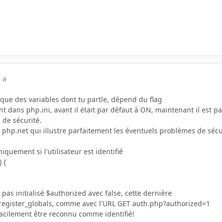
 a
tique des variables dont tu partle, dépend du flag
nt dans php.ini, avant il était par défaut à ON, maintenant il est p
 de sécurité.
ur php.net qui illustre parfaitement les éventuels problèmes de sécu
iquement si l'utilisateur est identifié
 {
as initialisé $authorized avec false, cette dernière
ia register_globals, comme avec l'URL GET auth.php?authorized=1
facilement être reconnu comme identifié!