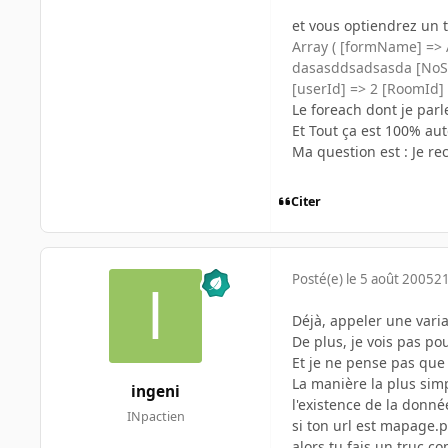
et vous optiendrez un t
Array ( [formName] => 
dasasddsadsasda [NoSe
[userId] => 2 [RoomId] 
Le foreach dont je par
Et Tout ça est 100% au
Ma question est : Je re
Citer
Posté(e)
le 5 août 2005
21
Déjà, appeler une variab
De plus, je vois pas po
Et je ne pense pas que t
La manière la plus simp
ingeni
l'existence de la donné
INpactien
si ton url est mapage.
alors tu fais un truc c