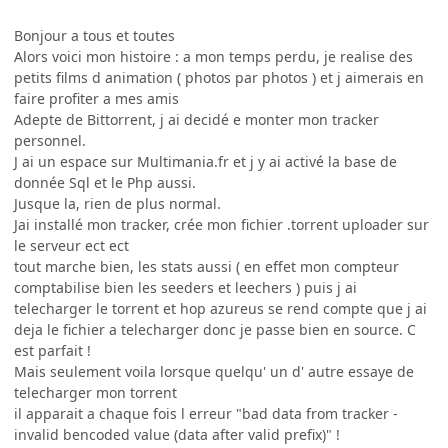
Bonjour a tous et toutes
Alors voici mon histoire : a mon temps perdu, je realise des
petits films d animation ( photos par photos ) et j aimerais en
faire profiter a mes amis
Adepte de Bittorrent, j ai decidé e monter mon tracker
personnel.
J ai un espace sur Multimania.fr et j y ai activé la base de
donnée Sql et le Php aussi.
Jusque la, rien de plus normal.
Jai installé mon tracker, crée mon fichier .torrent uploader sur
le serveur ect ect
tout marche bien, les stats aussi ( en effet mon compteur
comptabilise bien les seeders et leechers ) puis j ai
telecharger le torrent et hop azureus se rend compte que j ai
deja le fichier a telecharger donc je passe bien en source. C
est parfait !
Mais seulement voila lorsque quelqu' un d' autre essaye de
telecharger mon torrent
il apparait a chaque fois l erreur "bad data from tracker -
invalid bencoded value (data after valid prefix)" !