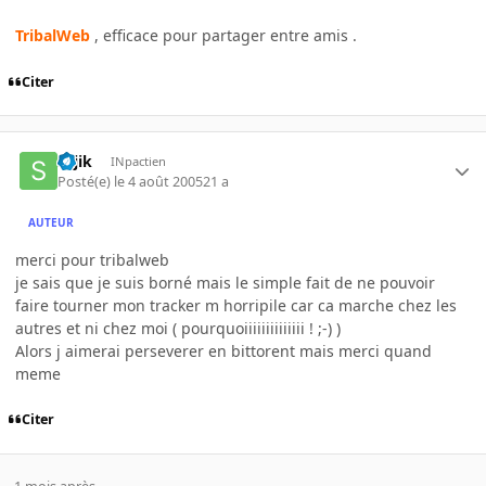
TribalWeb
, efficace pour partager entre amis .
Citer
sajik
INpactien
Posté(e)
le 4 août 2005
21 a
AUTEUR
merci pour tribalweb
je sais que je suis borné mais le simple fait de ne pouvoir
faire tourner mon tracker m horripile car ca marche chez les
autres et ni chez moi ( pourquoiiiiiiiiiiiiii ! ;-) )
Alors j aimerai perseverer en bittorent mais merci quand
meme
Citer