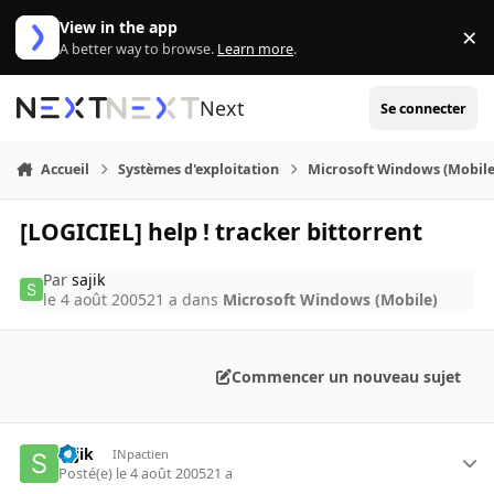
Aller au contenu
View in the app
×
Di
A better way to browse.
Learn more
.
Next
Se connecter
Accueil
Systèmes d'exploitation
Microsoft Windows (Mobile
[LOGICIEL] help ! tracker bittorrent
Par
sajik
le 4 août 2005
21 a
dans
Microsoft Windows (Mobile)
Commencer un nouveau sujet
sajik
INpactien
Posté(e)
le 4 août 2005
21 a