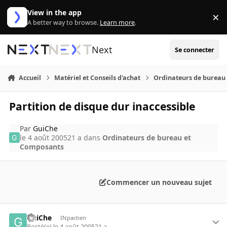
Aller au contenu
View in the app
×
Di
A better way to browse.
Learn more
.
Next
Se connecter
Accueil
Matériel et Conseils d'achat
Ordinateurs de bureau
Partition de disque dur inaccessible
Par
GuiChe
le 4 août 2005
21 a
dans
Ordinateurs de bureau et
Composants
Commencer un nouveau sujet
GuiChe
INpactien
Posté(e)
le 4 août 2005
21 a