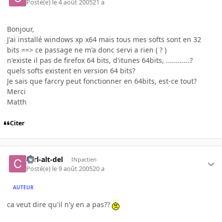
Posté(e)
le 4 août 2005
21 a
Bonjour,
J'ai installé windows xp x64 mais tous mes softs sont en 32
bits ==> ce passage ne m'a donc servi a rien ( ? )
n'existe il pas de firefox 64 bits, d'itunes 64bits, ............?
quels softs existent en version 64 bits?
Je sais que farcry peut fonctionner en 64bits, est-ce tout?
Merci
Matth
Citer
Ctrl-alt-del
INpactien
Posté(e)
le 9 août 2005
20 a
AUTEUR
ca veut dire qu'il n'y en a pas??