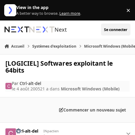
Aller au contenu
View in the app
×
Di
A better way to browse.
Learn more
.
Next
Se connecter
Accueil
Systèmes d'exploitation
Microsoft Windows (Mobile
[LOGICIEL] Softwares exploitant le
64bits
Par
Ctrl-alt-del
le 4 août 2005
21 a
dans
Microsoft Windows (Mobile)
Commencer un nouveau sujet
Ctrl-alt-del
INpactien