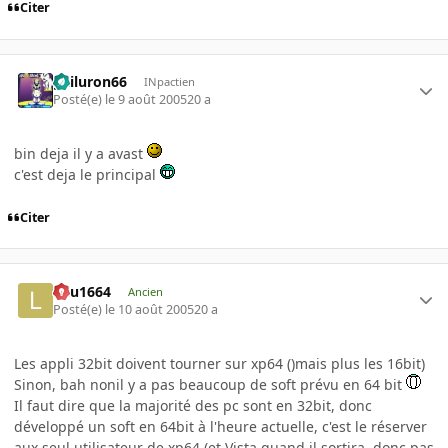
Citer
gailuron66
INpactien
Posté(e)
le 9 août 2005
20 a
bin deja il y a avast
c'est deja le principal
Citer
lulu1664
Ancien
Posté(e)
le 10 août 2005
20 a
Les appli 32bit doivent tourner sur xp64 ()mais plus les 16bit)
Sinon, bah nonil y a pas beaucoup de soft prévu en 64 bit
Il faut dire que la majorité des pc sont en 32bit, donc
développé un soft en 64bit à l'heure actuelle, c'est le réserver
aux seul utilisateur de xp64 (et Vista quand il sortira, donc pas