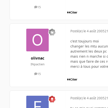
15
messages
Citer
Posté(e)
le 4 août 2005
21
c'est toujours moi
changer les mtu aucun 
autrement les deux pc so
mais rien n marche si c
olivnac
mais que faire de ces r
INpactien
merci à tous pour votr
15
messages
Citer
Posté(e)
le 4 août 2005
21