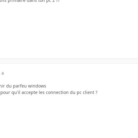
ns primaire dans ton pc 2 ??
 a
nir du parfeu windows
our qu'il accepte les connection du pc client ?