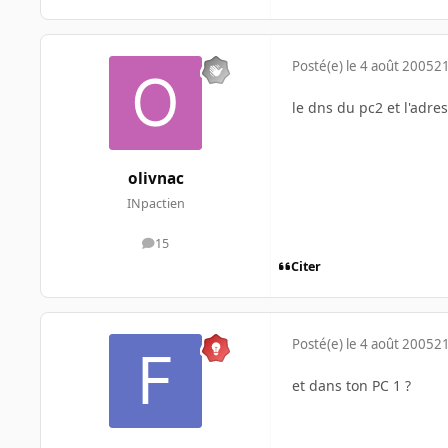
Posté(e)
le 4 août 2005
21
le dns du pc2 et l'adre
olivnac
INpactien
15
messages
Citer
Posté(e)
le 4 août 2005
21
et dans ton PC 1 ?