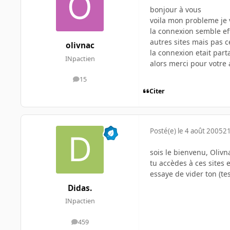
bonjour à vous
voila mon probleme je 
la connexion semble eff
autres sites mais pas c
olivnac
la connexion etait part
INpactien
alors merci pour votre 
15
messages
Citer
Posté(e)
le 4 août 2005
21
sois le bienvenu, Oliv
tu accèdes à ces sites
essaye de vider ton (tes
Didas.
INpactien
459
messages