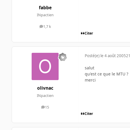
fabbe
INpactien
1,7 k
messages
Citer
Posté(e)
le 4 août 2005
21
salut
qu'est ce que le MTU ?
merci
olivnac
INpactien
15
messages
Citer