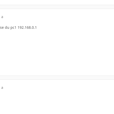
 a
sse du pc1 192.168.0.1
 a