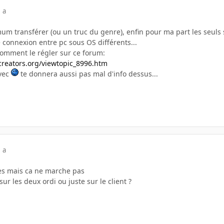
 a
m transférer (ou un truc du genre), enfin pour ma part les seuls s
 connexion entre pc sous OS différents...
comment le régler sur ce forum:
creators.org/viewtopic_8996.htm
vec
te donnera aussi pas mal d'info dessus...
 a
es mais ca ne marche pas
ur les deux ordi ou juste sur le client ?