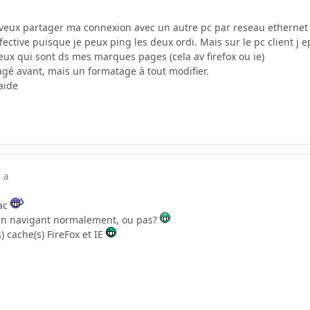
veux partager ma connexion avec un autre pc par reseau ethernet
ective puisque je peux ping les deux ordi. Mais sur le pc client j e
eux qui sont ds mes marques pages (cela av firefox ou ie)
agé avant, mais un formatage à tout modifier.
aide
 a
nac
 en navigant normalement, ou pas?
) cache(s) FireFox et IE