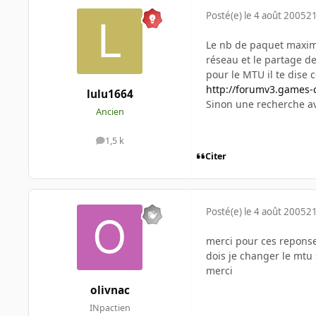
Posté(e)
le 4 août 2005
21
Le nb de paquet maximu
réseau et le partage de
pour le MTU il te dise 
http://forumv3.games-
lulu1664
Sinon une recherche a
Ancien
1,5 k
messages
Citer
Posté(e)
le 4 août 2005
21
merci pour ces repons
dois je changer le mtu s
merci
olivnac
INpactien