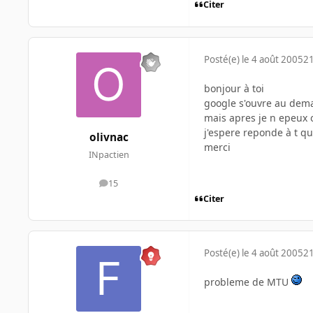
Citer
Posté(e)
le 4 août 2005
21
bonjour à toi
google s'ouvre au dema
mais apres je n epeux 
j'espere reponde à t q
olivnac
merci
INpactien
15
messages
Citer
Posté(e)
le 4 août 2005
21
probleme de MTU