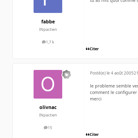
tu as mis quoi comme d
fabbe
INpactien
1,7 k
messages
Citer
Posté(e)
le 4 août 2005
21
le probleme semble ve
comment le configurer p
merci
olivnac
INpactien
15
messages
Citer