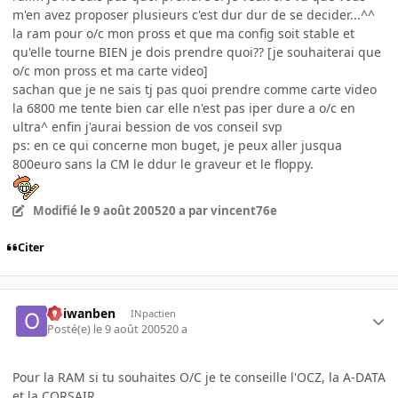
m'en avez proposer plusieurs c'est dur dur de se decider...^^
la ram pour o/c mon pross et que ma config soit stable et
qu'elle tourne BIEN je dois prendre quoi?? [je souhaiterai que
o/c mon pross et ma carte video]
sachan que je ne sais tj pas quoi prendre comme carte video
la 6800 me tente bien car elle n'est pas iper dure a o/c en
ultra^ enfin j'aurai bession de vos conseil svp
ps: en ce qui concerne mon buget, je peux aller jusqua
800euro sans la CM le ddur le graveur et le floppy.
Modifié
le 9 août 2005
20 a
par vincent76e
Citer
obiwanben
INpactien
Posté(e)
le 9 août 2005
20 a
Pour la RAM si tu souhaites O/C je te conseille l'OCZ, la A-DATA
et la CORSAIR...