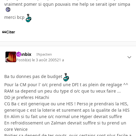
vraiment pomer si qqun pouvais me help se serait iper simpa
merci bcp
Citer
Flanbix
INpactien
Posté(e)
le 3 août 2005
21 a
Ba tu donnes pas de budget
Pour la CM pour l' o/c prend une DFI t as plein de reglage ^^
RAM sa depend un peu du type d o/c que tu veux faire ...
DD je preferes Hitachi
CG Ba c est generique ou une HIS ! Perso je prendrais la HIS,
generique c est la loterie et surement aps la qualite de la HIS
En Alim si tu fait une o/c normal une Hyper devrait suffire
En refroidissement un Zalman devrait suffire si tu prend un
core Venice
Boitier sa depend de tes gouts, puis certains sont plus facile a