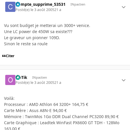
Compte_supprime_53531
INpactien
Posté(e)
le 3 août 2005
21 a
Vu sont budget je metterai un 3000+ venice.
Une LC power de 450W sa existe???
Le graveur un pionner 109D.
Sinon le reste sa roule
Citer
OpTik
INpactien
Posté(e)
le 3 août 2005
21 a
Voilà:
Processeur : AMD Athlon 64 3200+ 164,75 €
Carte Mère : Asus A8N-E 94,00 €
Mémoire : TwinMos 1Go DDR Dual Channel PC3200 89,90 €
Carte Graphique : Leadtek WinFast PX6600 GT TDH - 128Mo
163,00 €