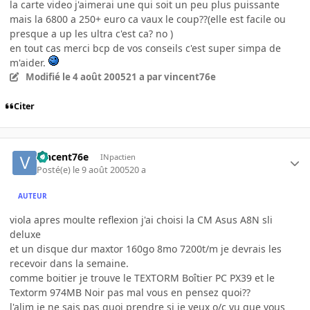
la carte video j'aimerai une qui soit un peu plus puissante
mais la 6800 a 250+ euro ca vaux le coup??(elle est facile ou
presque a up les ultra c'est ca? no )
en tout cas merci bcp de vos conseils c'est super simpa de
m'aider.
Modifié
le 4 août 2005
21 a
par vincent76e
Citer
vincent76e
INpactien
Posté(e)
le 9 août 2005
20 a
AUTEUR
viola apres moulte reflexion j'ai choisi la CM Asus A8N sli
deluxe
et un disque dur maxtor 160go 8mo 7200t/m je devrais les
recevoir dans la semaine.
comme boitier je trouve le TEXTORM Boîtier PC PX39 et le
Textorm 974MB Noir pas mal vous en pensez quoi??
l'alim je ne sais pas quoi prendre si je veux o/c vu que vous