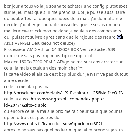
bonjour a tous voila je souhaite acheter une config plutot axes
sur le jeu mais que si il me prend la lubi je puisse aussi faire
du adobe 1er. j'ai quelques idees deja mais j'ai du mal a me
decider.j'oublier je souhaite aussi des que je serais un peu
meilleur owerclock mon pc donc je voulais des composants
qui puissent suivre apres sans que je rajoute des Neuro
Asus A8N-SLI Deluxe(ou not deluxe)
Processeur AMD Athlon 64 3200+ BOX Venice Socket 939
ram je ne sais pas trop mais 1go de qqch lol
Maxtor 160Go 7200 RPM S-ATA(je ne me susi aps arreter sur
celui la mais c'etait un des moin cher^^)
la carte video allala ca c'est bcp plus dur je n'arrive pas dutout
a me decider :
celle la me plai pas mal
http://prixdunet.com/details/HIS_Excalibur..._256Mo_IceQ_II/
celle la aussi
http://www.grosbill.com/index.php3?
id=20771&site=clubic
ou encore celle la mais le prix me fait peur sauf que pour la
up en ultra c'est pas tres dur
http://www.dabs.fr/fr/productview?quicklinx=3P2L
apres je ne sais pas quel boitier ni quel alim prendre je suis