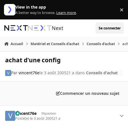
Aller au contenu
View in the app
×
Di
A better way to browse.
Learn more
.
Next
Se connecter
Accueil
Matériel et Conseils d'achat
Conseils d'achat
ach
achat d'une config
Par
vincent76e
le 3 août 2005
21 a
dans
Conseils d'achat
Commencer un nouveau sujet
vincent76e
INpactien
Posté(e)
le 3 août 2005
21 a