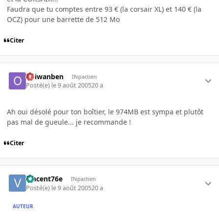
Faudra que tu comptes entre 93 € (la corsair XL) et 140 € (la
OCZ) pour une barrette de 512 Mo
Citer
obiwanben
INpactien
Posté(e)
le 9 août 2005
20 a
Ah oui désolé pour ton boîtier, le 974MB est sympa et plutôt
pas mal de gueule... je recommande !
Citer
vincent76e
INpactien
Posté(e)
le 9 août 2005
20 a
AUTEUR