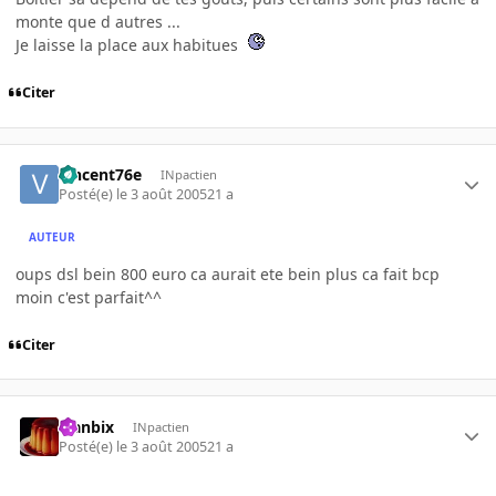
monte que d autres ...
Je laisse la place aux habitues
Citer
vincent76e
INpactien
Posté(e)
le 3 août 2005
21 a
AUTEUR
oups dsl bein 800 euro ca aurait ete bein plus ca fait bcp
moin c'est parfait^^
Citer
Flanbix
INpactien
Posté(e)
le 3 août 2005
21 a