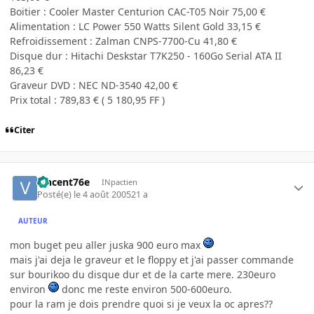
Boitier : Cooler Master Centurion CAC-T05 Noir 75,00 €
Alimentation : LC Power 550 Watts Silent Gold 33,15 €
Refroidissement : Zalman CNPS-7700-Cu 41,80 €
Disque dur : Hitachi Deskstar T7K250 - 160Go Serial ATA II
86,23 €
Graveur DVD : NEC ND-3540 42,00 €
Prix total : 789,83 € ( 5 180,95 FF )
Citer
vincent76e
INpactien
Posté(e)
le 4 août 2005
21 a
AUTEUR
mon buget peu aller juska 900 euro max
mais j'ai deja le graveur et le floppy et j'ai passer commande
sur bourikoo du disque dur et de la carte mere. 230euro
environ
donc me reste environ 500-600euro.
pour la ram je dois prendre quoi si je veux la oc apres??