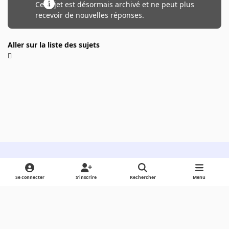
Ce sujet est désormais archivé et ne peut plus
recevoir de nouvelles réponses.
Aller sur la liste des sujets
Light Mode
Dark Mode
System Preference
Se connecter
S’inscrire
Rechercher
Menu
Langue
Cookies
Powered by
Invision Community