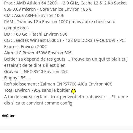
Proc : AMD Athlon 64 3200+ - 2.0 GHz, Cache L2 512 Ko Socket
939 0.09 micron - Core Venice Environ 185 €
CM : Asus A8N-E Environ 100€
RAM : Twimos 1Go Environ 100€ ( mais autre chose si tu
compte o/c )
DD : 160 Go Hitachi Environ 90€
CG : Leadtek WinFast 6600GT - 128 Mo DDR3 TV-Out/DVI - PCI
Express Environ 200€
Alim : LC Power 450W Environ 30€
Boitier sa depend de tes gouts ... Trouve en un qui te plait et j
essairait de te dire s il est bien
Graveur : NEC-3540 Environ 45€
Floppy : 5€ ...
Refroidissement : Zalman CNPS7700-AlCu Environ 40€
Total Environ 795€ sans le boitier
A toi de voir si certains truc peuvent etre rabaisser ... Et tu me
dis si ca te convient comme config.
Citer