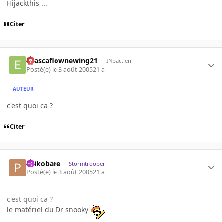
Hijackthis ...
Citer
evascaflownewing21
INpactien
Posté(e)
le 3 août 2005
21 a
AUTEUR
c'est quoi ca ?
Citer
psikobare
Stormtrooper
Posté(e)
le 3 août 2005
21 a
c'est quoi ca ?
le matériel du Dr snooky