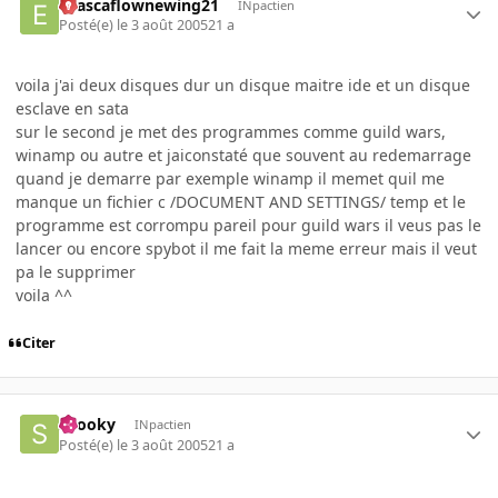
evascaflownewing21
INpactien
Posté(e)
le 3 août 2005
21 a
voila j'ai deux disques dur un disque maitre ide et un disque
esclave en sata
sur le second je met des programmes comme guild wars,
winamp ou autre et jaiconstaté que souvent au redemarrage
quand je demarre par exemple winamp il memet quil me
manque un fichier c /DOCUMENT AND SETTINGS/ temp et le
programme est corrompu pareil pour guild wars il veus pas le
lancer ou encore spybot il me fait la meme erreur mais il veut
pa le supprimer
voila ^^
Citer
snooky
INpactien
Posté(e)
le 3 août 2005
21 a