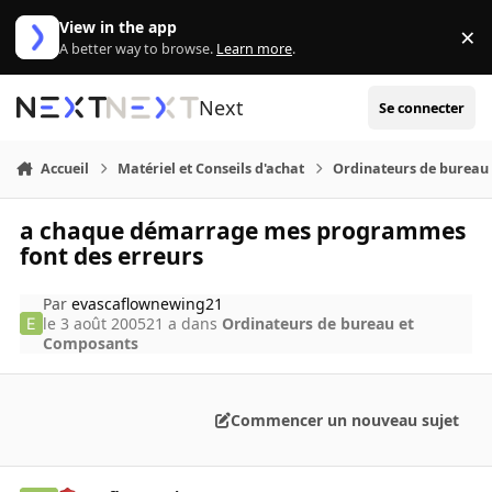
Aller au contenu
View in the app
×
Di
A better way to browse.
Learn more
.
Next
Se connecter
Accueil
Matériel et Conseils d'achat
Ordinateurs de bureau
a chaque démarrage mes programmes
font des erreurs
Par
evascaflownewing21
le 3 août 2005
21 a
dans
Ordinateurs de bureau et
Composants
Commencer un nouveau sujet