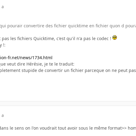
 a
 qui pourair convertire des fichier quicktime en fichier quon d pour
pas les fichiers Quicktime, c'est qu'il n'a pas le codec !
 !:
on-fr.net/news/1734.html
e veut dire Hérésie, je te le traduit:
pletement stupide de convertir un fichier parceque on ne peut pas 
 a
 dans le sens on l'on voudrait tout avoir sous le même format>> ho