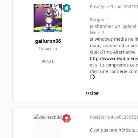
Posté(e)
le 3 août 2005
21
Bonjour !
Je chercher un logiciel
Merci !
si windows media ne lit 
gailuron66
donc, comme dit snooky
INpactien
QuickTime Alternative
http://www.newdimensi
7,3 k
messages
et si tu comprends ce qu
c'est une connerie com
Citer
Posté(e)
le 4 août 2005
21
C'est pas une hérésie,