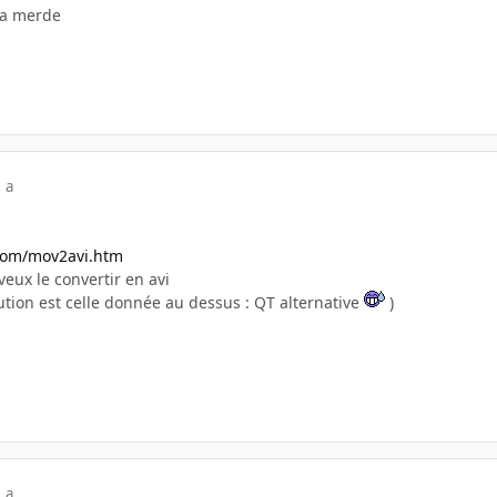
la merde
 a
com/mov2avi.htm
 veux le convertir en avi
lution est celle donnée au dessus : QT alternative
)
 a