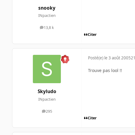
snooky
INpactien
13,8 k
messages
Citer
Posté(e)
le 3 août 2005
21
Trouve pas lool !!
Skyludo
INpactien
295
messages
Citer