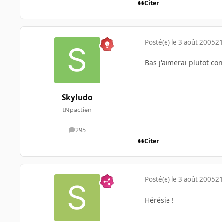
Citer
Posté(e)
le 3 août 2005
21
Bas j'aimerai plutot co
Skyludo
INpactien
295
messages
Citer
Posté(e)
le 3 août 2005
21
Hérésie !