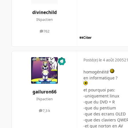
divinechild
INpactien
762
messages
Citer
Posté(e)
le 4 août 2005
21
homogénéité
en informatique ?
et pourquoi pas:
gailuron66
-uniquement linux
INpactien
-que du DVD + R
-que du pentium
7,3 k
messages
-que des ecrans OLED
-que des claviers QWE
-et que norton en AV