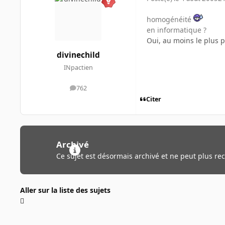
homogénéité
en informatique ?
Oui, au moins le plus po
divinechild
INpactien
762
messages
Citer
Archivé
Ce sujet est désormais archivé et ne peut plus re
Aller sur la liste des sujets