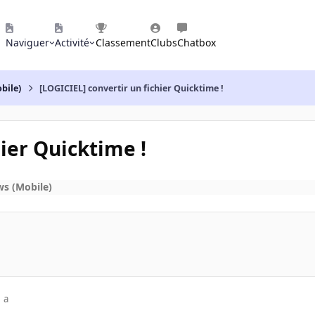
Naviguer
Activité
Classement
Clubs
Chatbox
bile)
[LOGICIEL] convertir un fichier Quicktime !
hier Quicktime !
s (Mobile)
 a