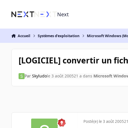
Aller au contenu
Next
Accueil
Systèmes d'exploitation
Microsoft Windows (Mo
[LOGICIEL] convertir un fic
Par
Skyludo
le 3 août 2005
21 a
dans
Microsoft Window
Posté(e)
le 3 août 2005
21