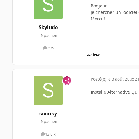
Bonjour !
Je chercher un logiciel
Merci !
Skyludo
INpactien
295
messages
Citer
Posté(e)
le 3 août 2005
21
Installe Alternative Qu
snooky
INpactien
13,8 k
messages