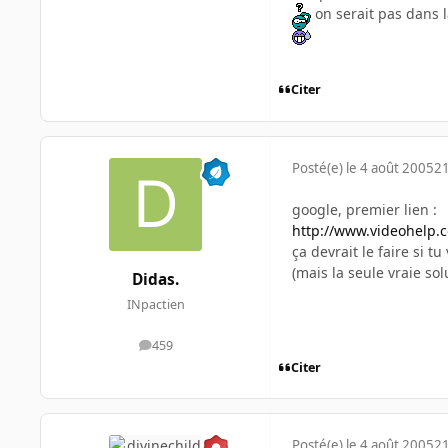
on serait pas dans 
Citer
Posté(e)
le 4 août 2005
21
google, premier lien :
http://www.videohelp.
ça devrait le faire si tu
(mais la seule vraie so
Didas.
INpactien
459
messages
Citer
Posté(e)
le 4 août 2005
21