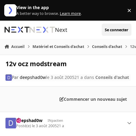
Aller au contenu
View in the app
×
Di
A better way to browse.
Learn more
.
Next
Se connecter
Accueil
Matériel et Conseils d'achat
Conseils d'achat
12
12v ocz modstream
Par
deepshad0w
le 3 août 2005
21 a
dans
Conseils d'achat
Commencer un nouveau sujet
deepshad0w
INpactien
Posté(e)
le 3 août 2005
21 a