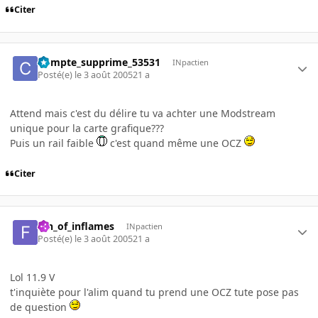
Citer
Compte_supprime_53531
INpactien
Posté(e)
le 3 août 2005
21 a
Attend mais c'est du délire tu va achter une Modstream
unique pour la carte grafique???
Puis un rail faible
c'est quand même une OCZ
Citer
fan_of_inflames
INpactien
Posté(e)
le 3 août 2005
21 a
Lol 11.9 V
t'inquiète pour l'alim quand tu prend une OCZ tute pose pas
de question