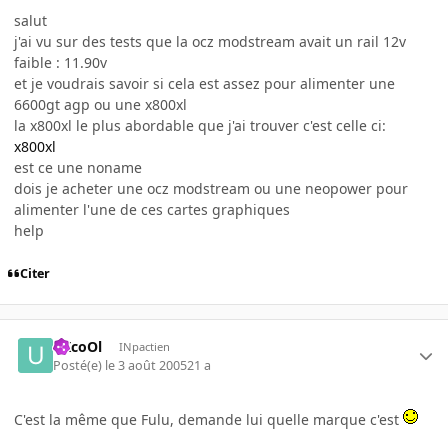
salut
j'ai vu sur des tests que la ocz modstream avait un rail 12v
faible : 11.90v
et je voudrais savoir si cela est assez pour alimenter une
6600gt agp ou une x800xl
la x800xl le plus abordable que j'ai trouver c'est celle ci:
x800xl
est ce une noname
dois je acheter une ocz modstream ou une neopower pour
alimenter l'une de ces cartes graphiques
help
Citer
uXcoOl
INpactien
Posté(e)
le 3 août 2005
21 a
C'est la même que Fulu, demande lui quelle marque c'est