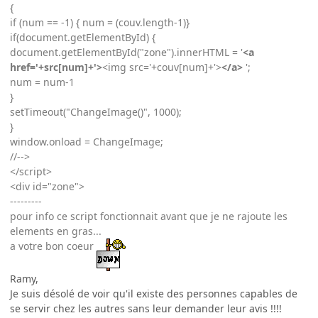
{
if (num == -1) { num = (couv.length-1)}
if(document.getElementById) {
document.getElementById("zone").innerHTML = '
<a
href='+src[num]+'>
<img src='+couv[num]+'>
</a>
';
num = num-1
}
setTimeout("ChangeImage()", 1000);
}
window.onload = ChangeImage;
//-->
</script>
<div id="zone">
---------
pour info ce script fonctionnait avant que je ne rajoute les
elements en gras...
a votre bon coeur
Ramy,
Je suis désolé de voir qu'il existe des personnes capables de
se servir chez les autres sans leur demander leur avis !!!!