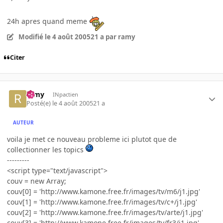
24h apres quand meme
Modifié
le 4 août 2005
21 a
par ramy
Citer
ramy
INpactien
Posté(e)
le 4 août 2005
21 a
AUTEUR
voila je met ce nouveau probleme ici plutot que de
collectionner les topics
---------
<script type="text/javascript">
couv = new Array;
couv[0] = 'http://www.kamone.free.fr/images/tv/m6/j1.jpg'
couv[1] = 'http://www.kamone.free.fr/images/tv/c+/j1.jpg'
couv[2] = 'http://www.kamone.free.fr/images/tv/arte/j1.jpg'
couv[3] = 'http://www.kamone.free.fr/images/tv/fr3/j1.jpg'