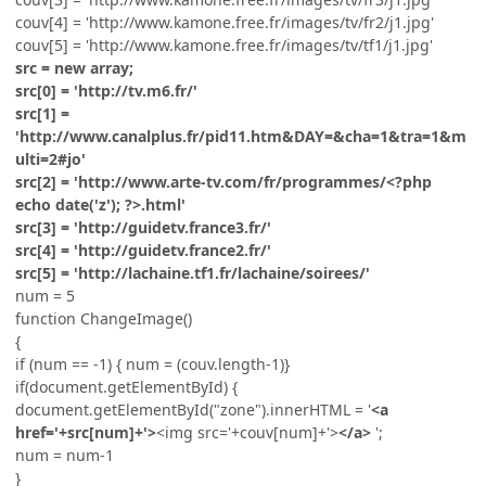
couv[4] = 'http://www.kamone.free.fr/images/tv/fr2/j1.jpg'
couv[5] = 'http://www.kamone.free.fr/images/tv/tf1/j1.jpg'
src = new array;
src[0] = 'http://tv.m6.fr/'
src[1] =
'http://www.canalplus.fr/pid11.htm&DAY=&cha=1&tra=1&m
ulti=2#jo'
src[2] = 'http://www.arte-tv.com/fr/programmes/<?php
echo date('z'); ?>.html'
src[3] = 'http://guidetv.france3.fr/'
src[4] = 'http://guidetv.france2.fr/'
src[5] = 'http://lachaine.tf1.fr/lachaine/soirees/'
num = 5
function ChangeImage()
{
if (num == -1) { num = (couv.length-1)}
if(document.getElementById) {
document.getElementById("zone").innerHTML = '
<a
href='+src[num]+'>
<img src='+couv[num]+'>
</a>
';
num = num-1
}