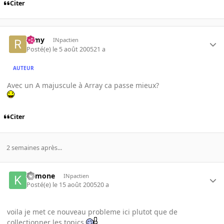
Citer
ramy
INpactien
Posté(e)
le 5 août 2005
21 a
AUTEUR
Avec un A majuscule à Array ca passe mieux?
Citer
2 semaines après...
kamone
INpactien
Posté(e)
le 15 août 2005
20 a
voila je met ce nouveau probleme ici plutot que de
collectionner les topics