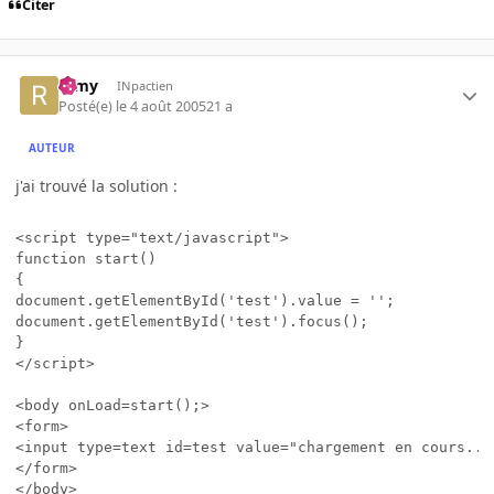
Citer
ramy
INpactien
Posté(e)
le 4 août 2005
21 a
AUTEUR
j'ai trouvé la solution :
<script type="text/javascript">

function start()

{

document.getElementById('test').value = '';

document.getElementById('test').focus();

}

</script>

<body onLoad=start();>

<form>

<input type=text id=test value="chargement en cours..."
</form>
