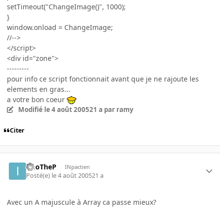
setTimeout("ChangeImage()", 1000);
}
window.onload = ChangeImage;
//-->
</script>
<div id="zone">
---------
pour info ce script fonctionnait avant que je ne rajoute les
elements en gras...
a votre bon coeur
Modifié
le 4 août 2005
21 a
par ramy
Citer
ImoTheP
INpactien
Posté(e)
le 4 août 2005
21 a
Avec un A majuscule à Array ca passe mieux?