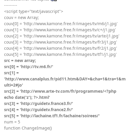
---------
<script type="text/javascript">
couv = new Array;
couv[0] = 'http://www.kamone.free.fr/images/tv/m6/j1.jpg'
couv[1] = 'http://www.kamone.free.fr/images/tv/c+/j1.jpg'
couv[2] = 'http://www.kamone.free.fr/images/tv/arte/j1.jpg'
couv[3] = 'http://www.kamone.free.fr/images/tv/fr3/j1.jpg'
couv[4] = 'http://www.kamone.free.fr/images/tv/fr2/j1.jpg'
couv[5] = 'http://www.kamone.free.fr/images/tv/tf1/j1.jpg'
src = new array;
src[0] = 'http://tv.m6.fr/'
src[1] =
'http://www.canalplus.fr/pid11.htm&DAY=&cha=1&tra=1&m
ulti=2#jo'
src[2] = 'http://www.arte-tv.com/fr/programmes/<?php
echo date('z'); ?>.html'
src[3] = 'http://guidetv.france3.fr/'
src[4] = 'http://guidetv.france2.fr/'
src[5] = 'http://lachaine.tf1.fr/lachaine/soirees/'
num = 5
function ChangeImage()