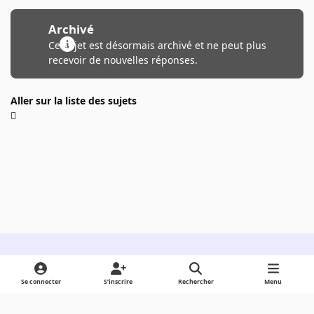
Archivé
Ce sujet est désormais archivé et ne peut plus
recevoir de nouvelles réponses.
Aller sur la liste des sujets
Light Mode
Dark Mode
System Preference
Se connecter
S’inscrire
Rechercher
Menu
Langue
Cookies