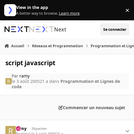
Aller au contenu
View in the app
×
Di
A better way to browse.
Learn more
.
Next
Se connecter
Accueil
Réseaux et Programmation
Programmation et Lign
script javascript
Par
ramy
le 3 août 2005
21 a
dans
Programmation et Lignes de
code
Commencer un nouveau sujet
ramy
INpactien
Posté(e)
le 3 août 2005
21 a