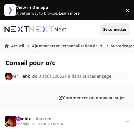
Aller au contenu
View in the app
×
Di
A better way to browse.
Learn more
.
Next
Se connecter
Accueil
Ajustements et Personnalisation de PC
Surcadença
Conseil pour o/c
Par
Flanbix
le 3 août 2005
21 a
dans
Surcadençage
Commencer un nouveau sujet
Flanbix
INpactien
Posté(e)
le 3 août 2005
21 a