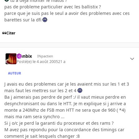
tu a deja monter le matos ?
pas de probleme particulier avec les ballistix ?
parce que je suis pas le seul a avoir des problemes avec ces
barettes sur la dfi
Citer
Flanbix
INpactien
Posté(e)
le 4 août 2005
21 a
AUTEUR
J avais eu des problemes car je les avaient mis sur les 1 et 3
mais faut les mettres sur les 2 et 4
Ba j aimerais pas perdre de perf :/ il vaut mieux perdre en
desynchronisant ou dans le HTT. Je m explique si j arrive a
monte a 240Mhz de FSB mon HTT ne sera que de 960 ( *4)
mais ma ram sera synchro ...
Si j o/c je perd la garanti du proceseur et des rams ?
M avez pas repondu pour la concordance des timings car
comment je sait lesquels changer :8