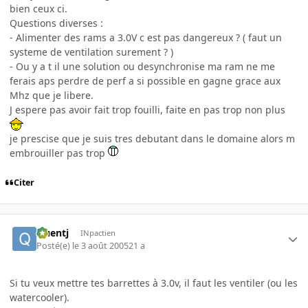
bien ceux ci.
Questions diverses :
- Alimenter des rams a 3.0V c est pas dangereux ? ( faut un
systeme de ventilation surement ? )
- Ou y a t il une solution ou desynchronise ma ram ne me
ferais aps perdre de perf a si possible en gagne grace aux
Mhz que je libere.
J espere pas avoir fait trop fouilli, faite en pas trop non plus
je prescise que je suis tres debutant dans le domaine alors m
embrouiller pas trop
Citer
Quentj
INpactien
Posté(e)
le 3 août 2005
21 a
Si tu veux mettre tes barrettes à 3.0v, il faut les ventiler (ou les
watercooler).