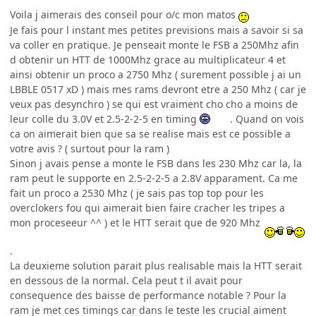
Voila j aimerais des conseil pour o/c mon matos
Je fais pour l instant mes petites previsions mais a savoir si sa
va coller en pratique. Je penseait monte le FSB a 250Mhz afin
d obtenir un HTT de 1000Mhz grace au multiplicateur 4 et
ainsi obtenir un proco a 2750 Mhz ( surement possible j ai un
LBBLE 0517 xD ) mais mes rams devront etre a 250 Mhz ( car je
veux pas desynchro ) se qui est vraiment cho cho a moins de
leur colle du 3.0V et 2.5-2-2-5 en timing
. Quand on vois
ca on aimerait bien que sa se realise mais est ce possible a
votre avis ? ( surtout pour la ram )
Sinon j avais pense a monte le FSB dans les 230 Mhz car la, la
ram peut le supporte en 2.5-2-2-5 a 2.8V apparament. Ca me
fait un proco a 2530 Mhz ( je sais pas top top pour les
overclokers fou qui aimerait bien faire cracher les tripes a
mon proceseeur ^^ ) et le HTT serait que de 920 Mhz
.
La deuxieme solution parait plus realisable mais la HTT serait
en dessous de la normal. Cela peut t il avait pour
consequence des baisse de performance notable ? Pour la
ram je met ces timings car dans le teste les crucial aiment