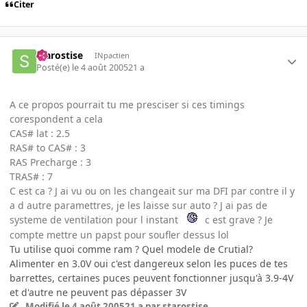
Citer
starostise
INpactien
Posté(e)
le 4 août 2005
21 a
A ce propos pourrait tu me presciser si ces timings
corespondent a cela
CAS# lat : 2.5
RAS# to CAS# : 3
RAS Precharge : 3
TRAS# : 7
C est ca ? J ai vu ou on les changeait sur ma DFI par contre il y
a d autre paramettres, je les laisse sur auto ? J ai pas de
systeme de ventilation pour l instant
c est grave ? Je
compte mettre un papst pour soufler dessus lol
Tu utilise quoi comme ram ? Quel modele de Crutial?
Alimenter en 3.0V oui c'est dangereux selon les puces de tes
barrettes, certaines puces peuvent fonctionner jusqu'à 3.9-4V
et d'autre ne peuvent pas dépasser 3V
Modifié
le 4 août 2005
21 a
par starostise