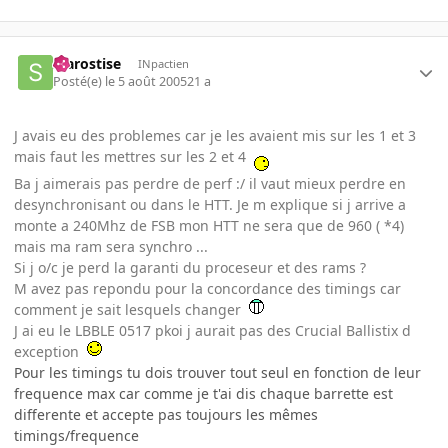
starostise
INpactien
Posté(e)
le 5 août 2005
21 a
J avais eu des problemes car je les avaient mis sur les 1 et 3
mais faut les mettres sur les 2 et 4
Ba j aimerais pas perdre de perf :/ il vaut mieux perdre en
desynchronisant ou dans le HTT. Je m explique si j arrive a
monte a 240Mhz de FSB mon HTT ne sera que de 960 ( *4)
mais ma ram sera synchro ...
Si j o/c je perd la garanti du proceseur et des rams ?
M avez pas repondu pour la concordance des timings car
comment je sait lesquels changer
J ai eu le LBBLE 0517 pkoi j aurait pas des Crucial Ballistix d
exception
Pour les timings tu dois trouver tout seul en fonction de leur
frequence max car comme je t'ai dis chaque barrette est
differente et accepte pas toujours les mêmes
timings/frequence