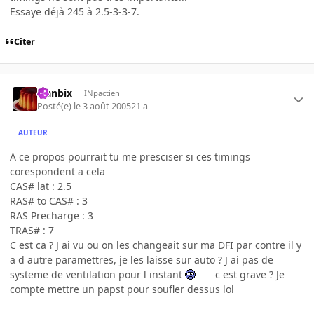
Essaye déjà 245 à 2.5-3-3-7.
Citer
Flanbix
INpactien
Posté(e)
le 3 août 2005
21 a
AUTEUR
A ce propos pourrait tu me presciser si ces timings
corespondent a cela
CAS# lat : 2.5
RAS# to CAS# : 3
RAS Precharge : 3
TRAS# : 7
C est ca ? J ai vu ou on les changeait sur ma DFI par contre il y
a d autre paramettres, je les laisse sur auto ? J ai pas de
systeme de ventilation pour l instant
c est grave ? Je
compte mettre un papst pour soufler dessus lol