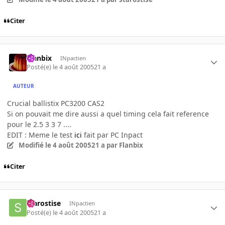
Citer
Flanbix
INpactien
Posté(e)
le 4 août 2005
21 a
AUTEUR
Crucial ballistix PC3200 CAS2
Si on pouvait me dire aussi a quel timing cela fait reference
pour le 2.5 3 3 7 ....
EDIT : Meme le test
ici
fait par PC Inpact
Modifié
le 4 août 2005
21 a
par Flanbix
Citer
starostise
INpactien
Posté(e)
le 4 août 2005
21 a