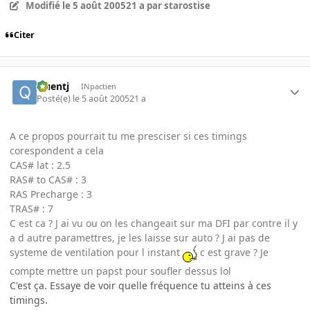
Modifié
le 5 août 2005
21 a
par starostise
Citer
Quentj
INpactien
Posté(e)
le 5 août 2005
21 a
A ce propos pourrait tu me presciser si ces timings
corespondent a cela
CAS# lat : 2.5
RAS# to CAS# : 3
RAS Precharge : 3
TRAS# : 7
C est ca ? J ai vu ou on les changeait sur ma DFI par contre il y
a d autre paramettres, je les laisse sur auto ? J ai pas de
systeme de ventilation pour l instant
c est grave ? Je
compte mettre un papst pour soufler dessus lol
C'est ça. Essaye de voir quelle fréquence tu atteins à ces
timings.