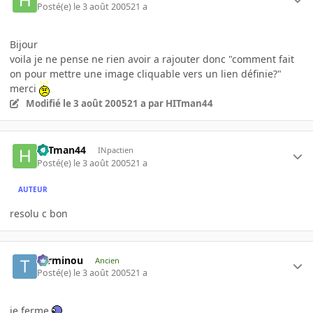
Posté(e)
le 3 août 2005
21 a
Bijour
voila je ne pense ne rien avoir a rajouter donc "comment fait
on pour mettre une image cliquable vers un lien définie?"
merci
Modifié
le 3 août 2005
21 a
par HITman44
HITman44
INpactien
Posté(e)
le 3 août 2005
21 a
AUTEUR
resolu c bon
Terminou
Ancien
Posté(e)
le 3 août 2005
21 a
je ferme