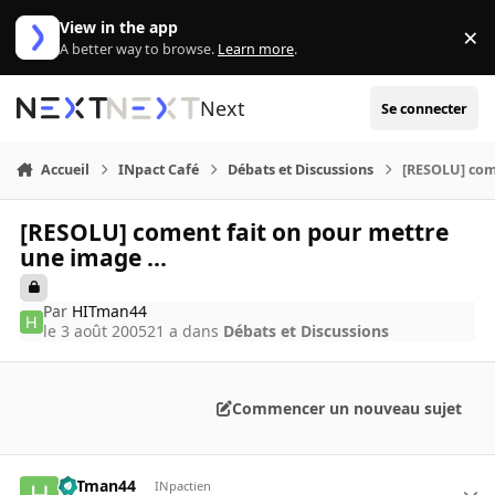
Aller au contenu
View in the app
×
Di
A better way to browse.
Learn more
.
Next
Se connecter
Accueil
INpact Café
Débats et Discussions
[RESOLU] come
[RESOLU] coment fait on pour mettre
une image ...
Par
HITman44
le 3 août 2005
21 a
dans
Débats et Discussions
Commencer un nouveau sujet
HITman44
INpactien