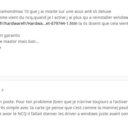
diamondmax 10 que j ai monte sur une asus an8 sli deluxe
eme vient du ncq,quand je l active j ai plus qu a reinstaller windo
.fr/hardwarefr/Hardwa...et-679744-1.htm
la ils disent que cela vie
nt garantis
re maxtor mais bon...
e
 a
on poste. Pour ton probleme (bien que je n'arrive toujours a l'activ
trés simple avec ta carte (je pense que c'est comme la mienne) peu
 avoir le NCQ il fallait donner les driver a windows juste avant son