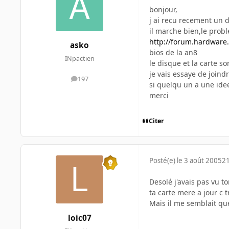
bonjour,
j ai recu recement un 
il marche bien,le probl
http://forum.hardware
asko
bios de la an8
INpactien
le disque et la carte so
je vais essaye de joind
197
messages
si quelqu un a une ide
merci
Citer
Posté(e)
le 3 août 2005
21
Desolé j'avais pas vu t
ta carte mere a jour c 
Mais il me semblait que
loic07