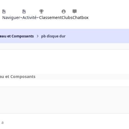
Naviguer
Activité
Classement
Clubs
Chatbox
reau et Composants
pb disque dur
eau et Composants
 a