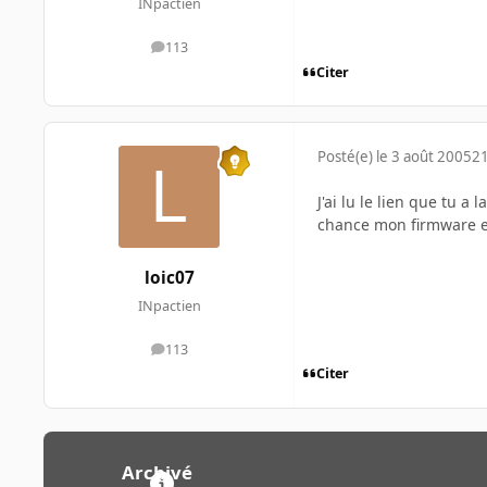
INpactien
113
messages
Citer
Posté(e)
le 3 août 2005
21
J'ai lu le lien que tu a
chance mon firmware e
loic07
INpactien
113
messages
Citer
Archivé