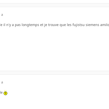
 a
ble il n'y a pas longtemps et je trouve que les fujistsu siemens ami
 a
ble