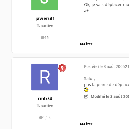
Ok, je vais déplacer mo
a+
javierulf
INpactien
15
messages
Citer
Posté(e)
le 3 août 2005
21
Salut,
pas la peine de déplace
Modifié
le 3 août 20
rmb74
INpactien
1,1 k
messages
Citer