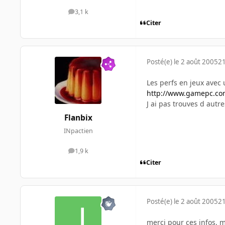
3,1 k
messages
Citer
Posté(e)
le 2 août 2005
21
Les perfs en jeux avec
http://www.gamepc.co
J ai pas trouves d autr
Flanbix
INpactien
1,9 k
messages
Citer
Posté(e)
le 2 août 2005
21
merci pour ces infos, m