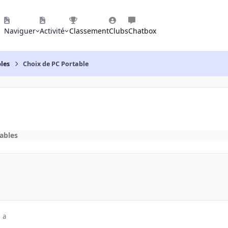
Naviguer
Activité
Classement
Clubs
Chatbox
les
Choix de PC Portable
ables
 a