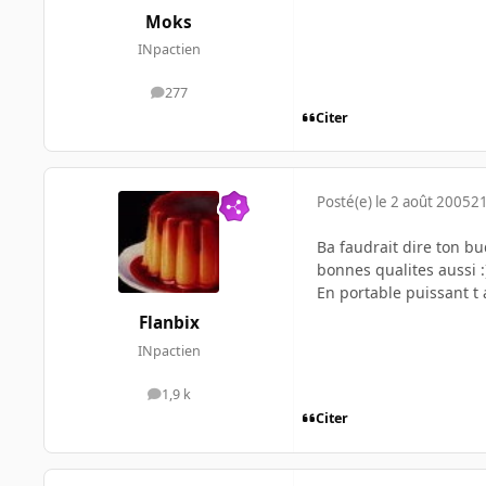
Moks
INpactien
277
messages
Citer
Posté(e)
le 2 août 2005
21
Ba faudrait dire ton bu
bonnes qualites aussi :
En portable puissant t 
Flanbix
INpactien
1,9 k
messages
Citer