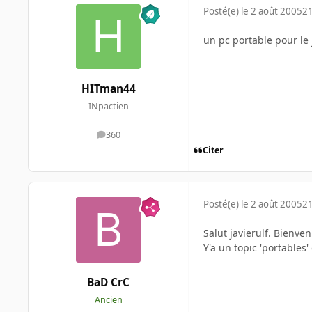
Posté(e)
le 2 août 2005
21
un pc portable pour le
HITman44
INpactien
360
messages
Citer
Posté(e)
le 2 août 2005
21
Salut javierulf. Bienven
Y'a un topic 'portables
BaD CrC
Ancien