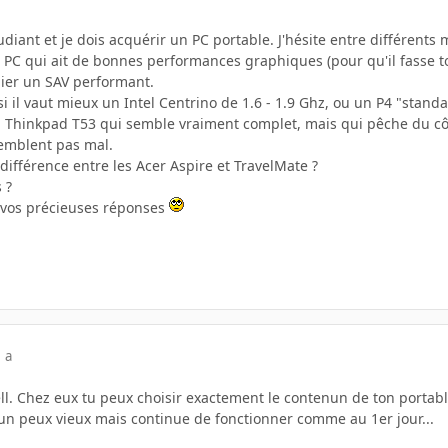
udiant et je dois acquérir un PC portable. J'hésite entre différents
n PC qui ait de bonnes performances graphiques (pour qu'il fasse to
ier un SAV performant.
si il vaut mieux un Intel Centrino de 1.6 - 1.9 Ghz, ou un P4 "stand
hinkpad T53 qui semble vraiment complet, mais qui pêche du côté g
emblent pas mal.
a différence entre les Acer Aspire et TravelMate ?
 ?
 vos précieuses réponses
 a
ll. Chez eux tu peux choisir exactement le contenun de ton portabl
 un peux vieux mais continue de fonctionner comme au 1er jour...