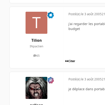
Posté(e)
le 3 août 2005
21
j'ai regarder les porta
budget
Tilion
INpactien
65
messages
Citer
Posté(e)
le 3 août 2005
21
je déplace dans porta