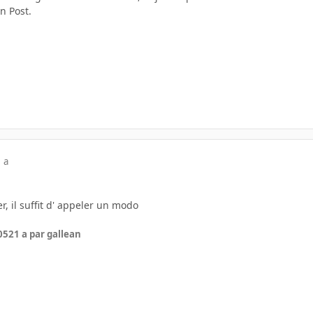
n Post.
 a
r, il suffit d' appeler un modo
05
21 a
par gallean