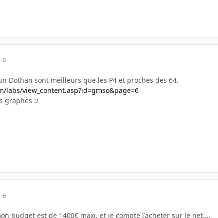
 a
 un Dothan sont meilleurs que les P4 et proches des 64.
m/labs/view_content.asp?id=gmso&page=6
es graphes :/
 a
on budget est de 1400€ maxi, et je compte l'acheter sur le net....