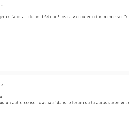
 a
 jeuxn faudrait du amd 64 nan? ms ca va couter coton meme si c In
 a
u.
' ou un autre 'conseil d'achats' dans le forum ou tu auras surement