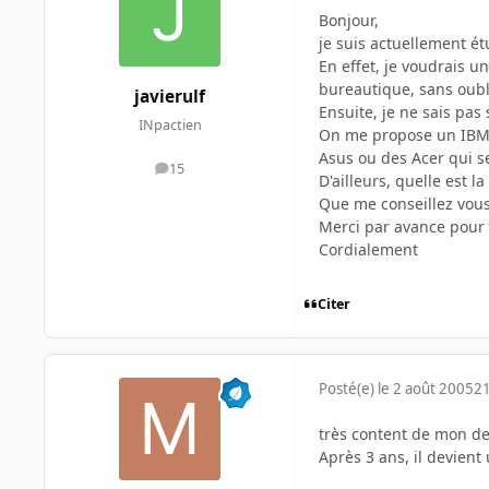
Bonjour,
je suis actuellement ét
En effet, je voudrais u
bureautique, sans oubl
javierulf
Ensuite, je ne sais pas 
INpactien
On me propose un IBM T
Asus ou des Acer qui s
15
messages
D'ailleurs, quelle est l
Que me conseillez vous
Merci par avance pour
Cordialement
Citer
Posté(e)
le 2 août 2005
21
très content de mon de
Après 3 ans, il devient