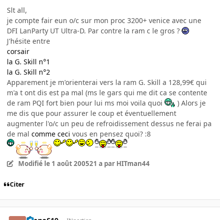
Slt all,
je compte fair eun o/c sur mon proc 3200+ venice avec une
DFI LanParty UT Ultra-D. Par contre la ram c le gros ?
J'hésite entre
corsair
la G. Skill n°1
la G. Skill n°2
Apparement je m'orienterai vers la ram G. Skill a 128,99€ qui
m'a t ont dis est pa mal (ms le gars qui me dit ca se contente
de ram PQI fort bien pour lui ms moi voila quoi
) Alors je
me dis que pour assurer le coup et éventuellement
augmenter l'o/c un peu de refroidissement dessus ne ferai pa
de mal
comme ceci
vous en pensez quoi? :8
Modifié
le 1 août 2005
21 a
par HITman44
Citer