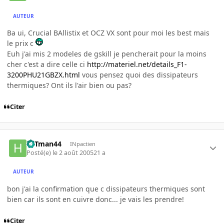
AUTEUR
Ba ui, Crucial BAllistix et OCZ VX sont pour moi les best mais
le prix c
Euh j'ai mis 2 modeles de gskill je pencherait pour la moins
cher c'est a dire celle ci
http://materiel.net/details_F1-
3200PHU21GBZX.html
vous pensez quoi des dissipateurs
thermiques? Ont ils l'air bien ou pas?
Citer
HITman44
INpactien
Posté(e)
le 2 août 2005
21 a
AUTEUR
bon j'ai la confirmation que c dissipateurs thermiques sont
bien car ils sont en cuivre donc... je vais les prendre!
Citer