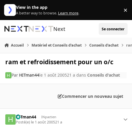
Aller au contenu
View in the app
×
Di
A better way to browse.
Learn more
.
Next
Se connecter
Accueil
Matériel et Conseils d'achat
Conseils d'achat
ram
ram et refroidissement pour un o/c
Par
HITman44
le 1 août 2005
21 a
dans
Conseils d'achat
Commencer un nouveau sujet
HITman44
INpactien
Posté(e)
le 1 août 2005
21 a