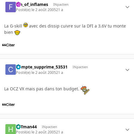
fan_of_inflames
INpactien
Posté(e)
le 2 août 2005
21 a
La G-skill
avec des dissip cuivre sur la DFI a 3.6V tu monte
bien
Citer
Compte_supprime_53531
INpactien
Posté(e)
le 2 août 2005
21 a
La OCZ VX mais pas dans ton budget.
Citer
HITman44
INpactien
Posté(e)
le 2 août 2005
21 a