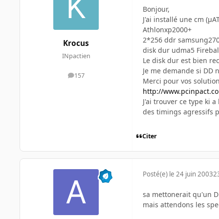
Bonjour,
J'ai installé une cm (µ
Athlonxp2000+
2*256 ddr samsung2700
Krocus
disk dur udma5 Fireball
INpactien
Le disk dur est bien re
Je me demande si DD n'
157
messages
Merci pour vos solution
http://www.pcinpact.c
J'ai trouver ce type ki
des timings agressifs 
Citer
Posté(e)
le 24 juin 2003
2
sa mettonerait qu'un DD
mais attendons les spec