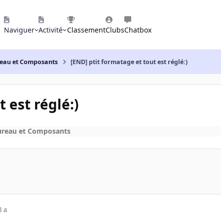
Naviguer
Activité
Classement
Clubs
Chatbox
reau et Composants
[END] ptit formatage et tout est réglé:)
 est réglé:)
ureau et Composants
3 a