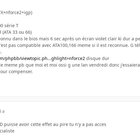
ATX+nforce2+igp)
 série T
 (ATA 33 ou 66)
connu dans le bios mais 6 sec après un écran violet clair ki dur a p
est pas compatible avec ATA100,166 meme si il est reconnue. G télé
.
om/phpbb/viewtopic.ph...ghlight=nforce2
disque dur
 a le meme pb que moi et moi ossi g une lan vendredi donc j'essaier
pour compenser.
3 a
 puisse avoir cette effet au pire tu n'y a pas acces
ialiste