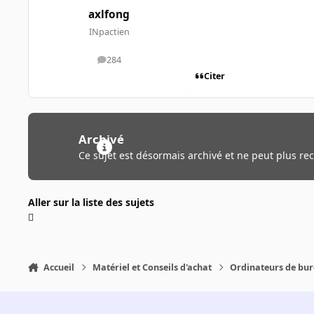
axlfong
INpactien
284
messages
Citer
Archivé
Ce sujet est désormais archivé et ne peut plus re
Aller sur la liste des sujets
Accueil
Matériel et Conseils d'achat
Ordinateurs de bu