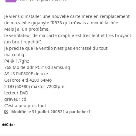
Je viens d'installer une nouvelle carte mere en remplacement
de ma vieille gigabyte IR533 qui m'avais a moitié lachée.
Mais j'ai un problème.
le ventilateur de ma carte graphie est tres lent et tres bruyant
(un bruit repetitif).
je precise que le ventilo n'est pas encrassé du tout.
ma config :
P4 @ 1.7ghz
768 Mo de ddr PC2100 samsung
ASUS P4P800E deluxe
GeForce 4 ti 4200 64Mo
2 DD (60+80) maxtor 7200tpm
lecteur DVD
graveur cd
C'est a peu pres tout
Modifié
le 31 juillet 2005
21 a
par beber1
Citer