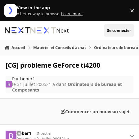
Aller au contenu
View in the app
×
Di
A better way to browse.
Learn more
.
Next
Se connecter
Accueil
Matériel et Conseils d'achat
Ordinateurs de bureau
[CG] probleme GeForce ti4200
Par
beber1
le 31 juillet 2005
21 a
dans
Ordinateurs de bureau et
Composants
Commencer un nouveau sujet
beber1
INpactien
Posté(e)
le 31 juillet 2005
21 a