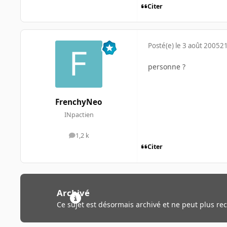
Citer
Posté(e)
le 3 août 2005
21
personne ?
FrenchyNeo
INpactien
1,2 k
messages
Citer
Archivé
Ce sujet est désormais archivé et ne peut plus re