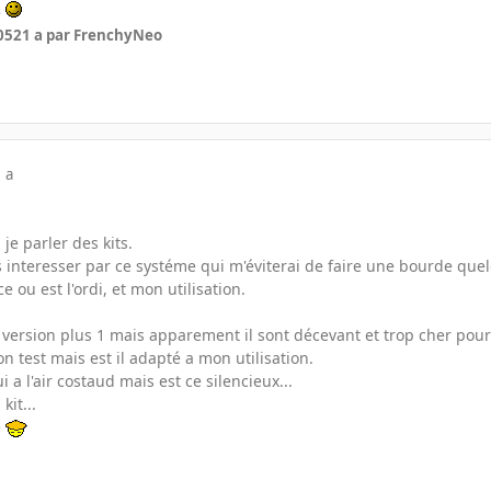
e
05
21 a
par FrenchyNeo
 a
e parler des kits.
s interesser par ce systéme qui m'éviterai de faire une bourde quel
e ou est l'ordi, et mon utilisation.
pl version plus 1 mais apparement il sont décevant et trop cher pour 
n test mais est il adapté a mon utilisation.
i a l'air costaud mais est ce silencieux...
kit...
e