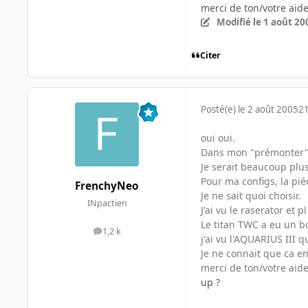
merci de ton/votre aid
Modifié
le 1 août 20
Citer
Posté(e)
le 2 août 2005
21
oui oui.
Dans mon "prémonter" j
Je serait beaucoup plu
Pour ma configs, la piéc
FrenchyNeo
Je ne sait quoi choisir.
INpactien
J'ai vu le raserator et 
Le titan TWC a eu un bo
1,2 k
messages
j'ai vu l'AQUARIUS III qu
Je ne connait que ca en 
merci de ton/votre aid
up ?