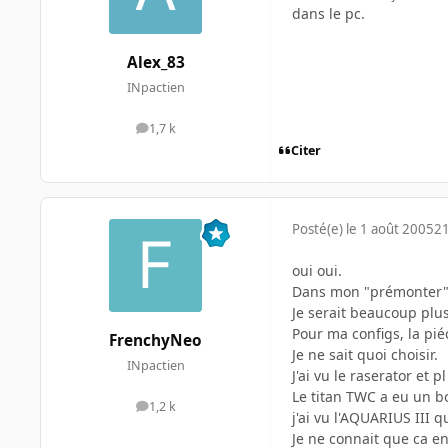
dans le pc.
Alex_83
INpactien
1,7 k
messages
Citer
Posté(e)
le 1 août 2005
21
oui oui.
Dans mon "prémonter" j
Je serait beaucoup plu
Pour ma configs, la piéc
FrenchyNeo
Je ne sait quoi choisir.
INpactien
J'ai vu le raserator et 
Le titan TWC a eu un bo
1,2 k
messages
j'ai vu l'AQUARIUS III qu
Je ne connait que ca en 