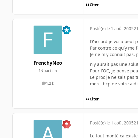
Citer
Posté(e)
le 1 août 2005
21
D'accord je voi a peut p
Par contre ce qu'y me fa
Je ne m'y connait pas, p
FrenchyNeo
n'y aurait pas une solu
Pour l'OC, je pense pe
INpactien
Le proc je ne sais pas t
merci bcp de votre aid
1,2 k
messages
Citer
Posté(e)
le 1 août 2005
21
Le tout monté ça existe