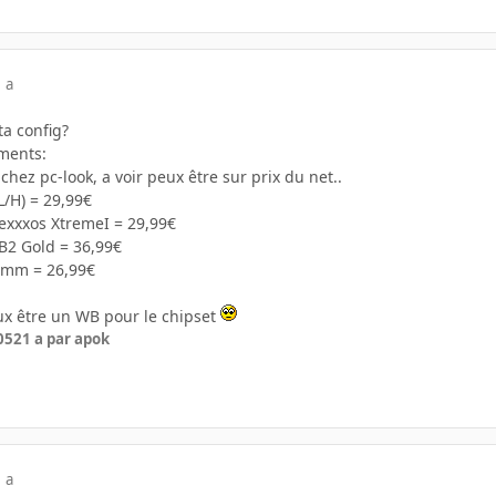
 a
a config?
ments:
 chez pc-look, a voir peux être sur prix du net..
/H) = 29,99€
exxxos XtremeI = 29,99€
2 Gold = 36,99€
0mm = 26,99€
eux être un WB pour le chipset
05
21 a
par apok
 a