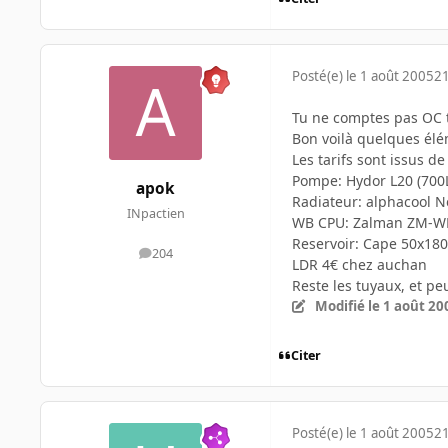
Posté(e)
le 1 août 2005
21
Tu ne comptes pas OC t
Bon voilà quelques élé
Les tarifs sont issus de
Pompe: Hydor L20 (700L
apok
Radiateur: alphacool N
INpactien
WB CPU: Zalman ZM-WB
Reservoir: Cape 50x18
204
messages
LDR 4€ chez auchan
Reste les tuyaux, et p
Modifié
le 1 août 20
Citer
Posté(e)
le 1 août 2005
21