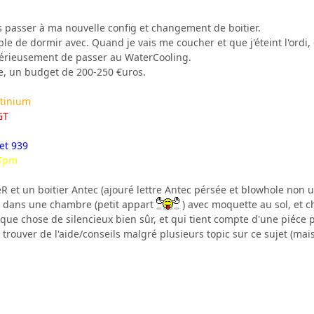
s passer à ma nouvelle config et changement de boitier.
ible de dormir avec. Quand je vais me coucher et que j'éteint l'ordi,
e sérieusement de passer au WaterCooling.
te, un budget de 200-250 €uros.
atinium
GT
et 939
 Tpm
R et un boitier Antec (ajouré lettre Antec pérsée et blowhole non uti
st dans une chambre (petit appart
) avec moquette au sol, et
ue chose de silencieux bien sûr, et qui tient compte d'une piéce p
r trouver de l'aide/conseils malgré plusieurs topic sur ce sujet (m