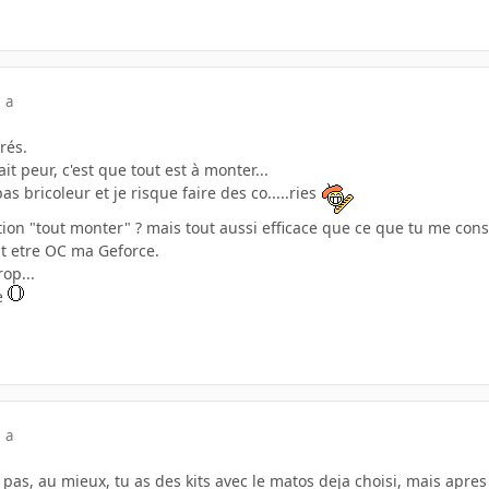
 a
rés.
it peur, c'est que tout est à monter...
as bricoleur et je risque faire des co.....ries
tion "tout monter" ? mais tout aussi efficace que ce que tu me conse
ut etre OC ma Geforce.
rop...
e
 a
 pas, au mieux, tu as des kits avec le matos deja choisi, mais apre