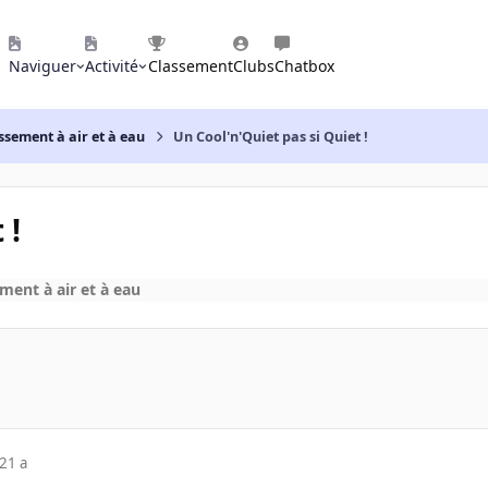
Naviguer
Activité
Classement
Clubs
Chatbox
ssement à air et à eau
Un Cool'n'Quiet pas si Quiet !
 !
ment à air et à eau
21 a