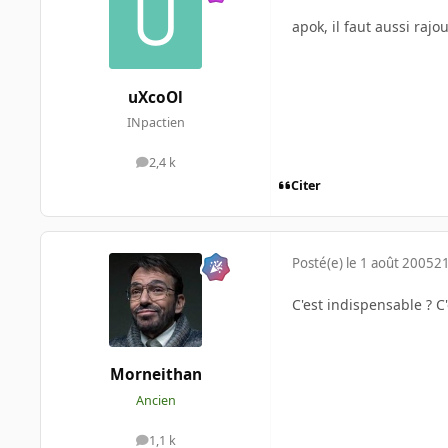
apok, il faut aussi rajo
uXcoOl
INpactien
2,4 k
messages
Citer
Posté(e)
le 1 août 2005
21
C'est indispensable ? C'
Morneithan
Ancien
1,1 k
messages