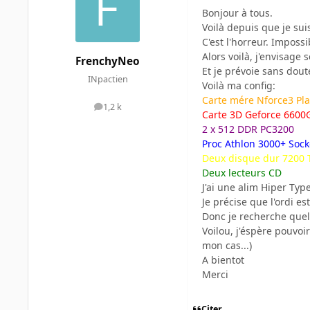
Bonjour à tous.
Voilà depuis que je sui
C'est l'horreur. Imposs
Alors voilà, j'envisag
FrenchyNeo
Et je prévoie sans dou
INpactien
Voilà ma config:
Carte mére Nforce3 Pl
1,2 k
messages
Carte 3D Geforce 6600
2 x 512 DDR PC3200
Proc Athlon 3000+ Sock
Deux disque dur 7200
Deux lecteurs CD
J'ai une alim Hiper Type
Je précise que l'ordi e
Donc je recherche quelq
Voilou, j'éspère pouvoi
mon cas...)
A bientot
Merci
Citer